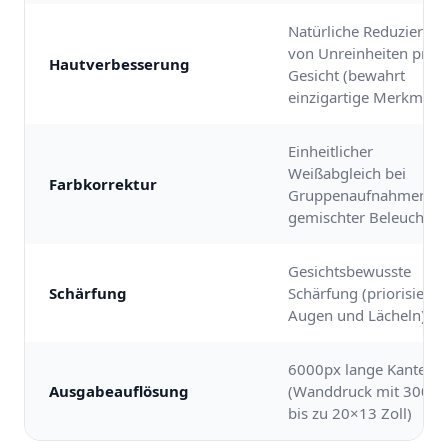
Natürliche Reduzierun
von Unreinheiten pro
Hautverbesserung
Gesicht (bewahrt
einzigartige Merkmale)
Einheitlicher
Weißabgleich bei
Farbkorrektur
Gruppenaufnahmen mi
gemischter Beleuchtu
Gesichtsbewusste
Schärfung
Schärfung (priorisiert
Augen und Lächeln)
6000px lange Kante
Ausgabeauflösung
(Wanddruck mit 300 D
bis zu 20×13 Zoll)