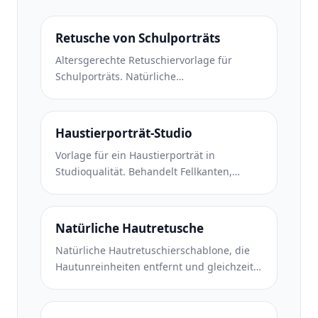
Retusche von Schulporträts
Altersgerechte Retuschiervorlage für
Schulporträts. Natürliche
Fleckenentfernung, konsistente
Hintergründe und Jahrbuch-
Standardausgabe mit Stapelverarbeitung
Haustierporträt-Studio
für ganze Klassen.
Vorlage für ein Haustierporträt in
Studioqualität. Behandelt Fellkanten,
entfernt Leinen und Hundeführer, ersetzt
Hintergründe und schärft die Augen für
Hunde, Katzen und andere Tiere.
Natürliche Hautretusche
Natürliche Hautretuschierschablone, die
Hautunreinheiten entfernt und gleichzeitig
Poren und Textur erhält. Gleichmäßige
Beleuchtung, kein Plastik-Look – nur
bessere Haut vor der Kamera.