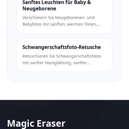
Sanftes Leuchten für Baby &
Neugeborene
Verschönern Sie Neugeborenen- und
Babyfotos mit sanften, warmen Tönen,
sanfter Hautglättung, Entfernung von
Requisiten und Ablenkungen und
druckfertigen Größen für Ankündigungen
Schwangerschaftsfoto-Retusche
und Wandkunst.
Retuschieren Sie Schwangerschaftsfotos
mit sanfter Hautglättung, sanfter
Beleuchtung, Hintergrundvereinfachung
und warmer Farbabstufung für einen
zeitlosen Schwangerschaftsporträt-Look.
Magic Eraser