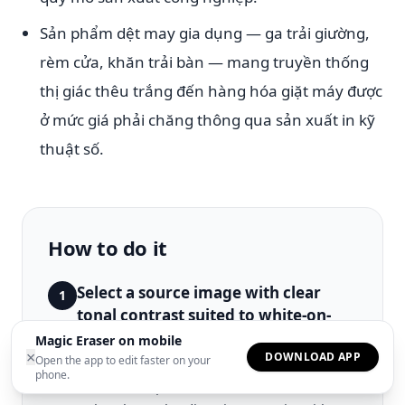
Sản phẩm dệt may gia dụng — ga trải giường,
rèm cửa, khăn trải bàn — mang truyền thống
thị giác thêu trắng đến hàng hóa giặt máy được
ở mức giá phải chăng thông qua sản xuất in kỹ
thuật số.
How to do it
Select a source image with clear
1
tonal contrast suited to white-on-
white interpretation
Magic Eraser on mobile
×
DOWNLOAD APP
Open the app to edit faster on your
Choose photographs where the composition
phone.
relies on shape, form, and tonal variation