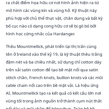
ra chất điểm họa hữu cơ nơi hình ảnh hiện ra từ
mô hình các vùng kín và vùng hở. Kỹ thuật này
phù hợp với chủ thể thực vật, chân dung và bất kỳ
bố cục nào có dạng cong hữu cơ sẽ bị gò bó bởi
hình học cứng nhắc của Hardanger.
Thêu Mountmellick, phát triển tại thị trấn cùng
tên ở Ireland vào thế kỷ 19, là kỹ thuật thêu trắng
đậm nét và ba chiều nhất, sử dụng chỉ cotton dày
trên vải satin cotton để tạo bề mặt nổi qua satin
stitch chần, French knots, bullion knots và các mũi
cable chain nổi cao trên bề mặt vải. Là hiệu ứng
AI, Mountmellick tạo ra kết quả có kết cấu lớn nơi
vùng tối trong ảnh nguồn trở thành cụm nút thắt
nổi dày và mũi chần đổ bóng thực. Toàn bộ bề