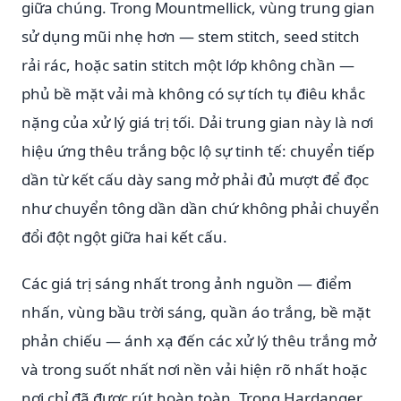
giữa chúng. Trong Mountmellick, vùng trung gian
sử dụng mũi nhẹ hơn — stem stitch, seed stitch
rải rác, hoặc satin stitch một lớp không chần —
phủ bề mặt vải mà không có sự tích tụ điêu khắc
nặng của xử lý giá trị tối. Dải trung gian này là nơi
hiệu ứng thêu trắng bộc lộ sự tinh tế: chuyển tiếp
dần từ kết cấu dày sang mở phải đủ mượt để đọc
như chuyển tông dần dần chứ không phải chuyển
đổi đột ngột giữa hai kết cấu.
Các giá trị sáng nhất trong ảnh nguồn — điểm
nhấn, vùng bầu trời sáng, quần áo trắng, bề mặt
phản chiếu — ánh xạ đến các xử lý thêu trắng mở
và trong suốt nhất nơi nền vải hiện rõ nhất hoặc
nơi chỉ đã được rút hoàn toàn. Trong Hardanger,