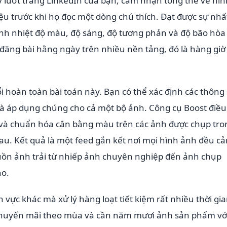
ay lướt trang LinkedIn của bạn, cảm nhận tổng thể về hìn
ệu trước khi họ đọc một dòng chú thích. Đạt được sự nhấ
ỉnh nhiệt độ màu, độ sáng, độ tương phản và độ bão hòa
 đăng bài hằng ngày trên nhiều nền tảng, đó là hàng giờ
i hoàn toàn bài toán này. Bạn có thể xác định các thông
à áp dụng chúng cho cả một bộ ảnh. Công cụ Boost điều
ết và chuẩn hóa cân bằng màu trên các ảnh được chụp tro
u. Kết quả là một feed gắn kết nơi mọi hình ảnh đều c
uồn ảnh trải từ nhiếp ảnh chuyên nghiệp đến ảnh chụp
ho.
h vực khác mà xử lý hàng loạt tiết kiệm rất nhiều thời gia
khuyến mãi theo mùa và cần năm mươi ảnh sản phẩm vớ