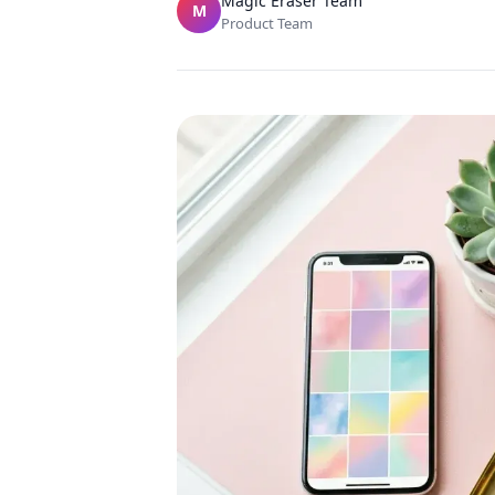
Magic Eraser Team
M
Product Team