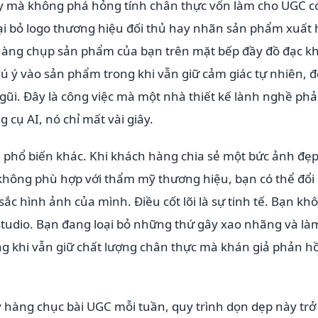
ày mà không phá hỏng tính chân thực vốn làm cho UGC c
loại bỏ logo thương hiệu đối thủ hay nhãn sản phẩm xuất 
àng chụp sản phẩm của bạn trên mặt bếp đầy đồ đạc kh
ú ý vào sản phẩm trong khi vẫn giữ cảm giác tự nhiên, đ
ũi. Đây là công việc mà một nhà thiết kế lành nghề phả
cụ AI, nó chỉ mất vài giây.
 phổ biến khác. Khi khách hàng chia sẻ một bức ảnh đẹp
hông phù hợp với thẩm mỹ thương hiệu, bạn có thể đổi
ắc hình ảnh của mình. Điều cốt lõi là sự tinh tế. Bạn kh
tudio. Bạn đang loại bỏ những thứ gây xao nhãng và là
ng khi vẫn giữ chất lượng chân thực mà khán giả phản hồ
lý hàng chục bài UGC mỗi tuần, quy trình dọn dẹp này trở