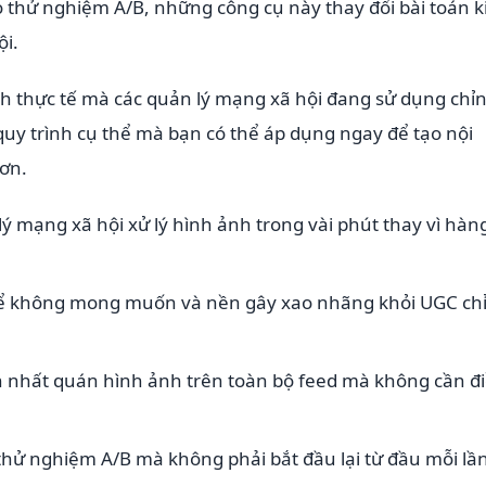
o thử nghiệm A/B, những công cụ này thay đổi bài toán k
ội.
h thực tế mà các quản lý mạng xã hội đang sử dụng chỉ
uy trình cụ thể mà bạn có thể áp dụng ngay để tạo nội
hơn.
ý mạng xã hội xử lý hình ảnh trong vài phút thay vì hàn
hể không mong muốn và nền gây xao nhãng khỏi UGC chỉ
h nhất quán hình ảnh trên toàn bộ feed mà không cần đ
thử nghiệm A/B mà không phải bắt đầu lại từ đầu mỗi lần