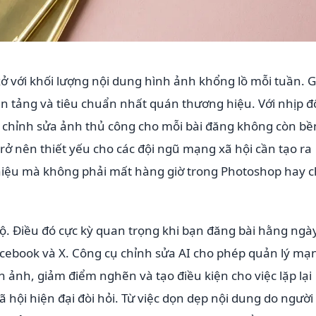
ở với khối lượng nội dung hình ảnh khổng lồ mỗi tuần. 
n tảng và tiêu chuẩn nhất quán thương hiệu. Với nhịp đ
c chỉnh sửa ảnh thủ công cho mỗi bài đăng không còn bề
rở nên thiết yếu cho các đội ngũ mạng xã hội cần tạo ra
hiệu mà không phải mất hàng giờ trong Photoshop hay 
 độ. Điều đó cực kỳ quan trọng khi bạn đăng bài hằng ngà
Facebook và X. Công cụ chỉnh sửa AI cho phép quản lý mạ
nh ảnh, giảm điểm nghẽn và tạo điều kiện cho việc lặp lại
ội hiện đại đòi hỏi. Từ việc dọn dẹp nội dung do người