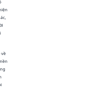
ó
hiện
ác,
ời
i
 về
 nền
ông
m
i