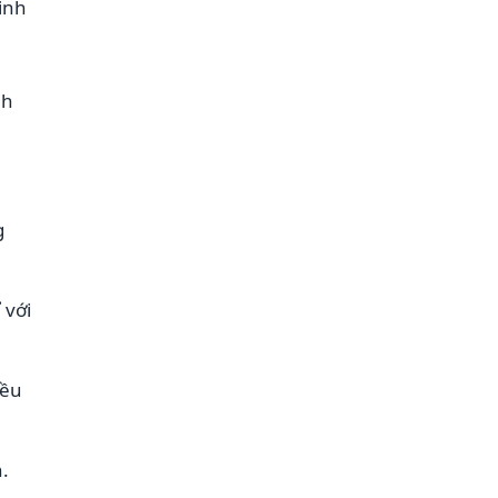
inh
nh
g
 với
iều
.