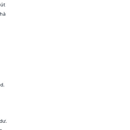
hút
nhà
d.
dư.