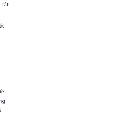
 cắt
ết
đề:
ung
ó