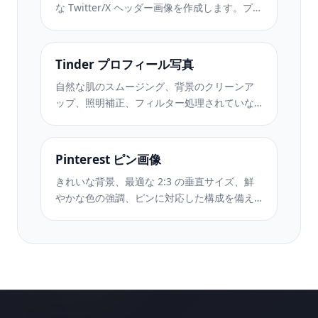
な Twitter/X ヘッダー画像を作成します。プロ
フィール写真の重なりを考慮し、ダーク モー
ドとライト モードの両方で機能します。
Tinder プロフィール写真
自然な肌のスムージング、背景のクリーンア
ップ、照明補正、フィルター処理されていな
い本物に見える微妙なカラー グレーディング
を使用して、デート プロフィール写真を強化
します。
Pinterest ピン画像
きれいな背景、最適な 2:3 の垂直サイズ、鮮
やかな色の強調、ピンに対応した構成を備え
た、スクロールを止める Pinterest ピン画像を
作成します。