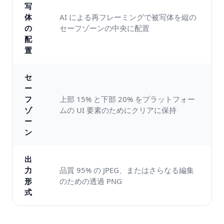
写
体
AI による再フレーミングで被写体を縦の
の
セーフゾーンの中央に配置
配
置
セ
ー
フ
上部 15% と下部 20% をプラットフォー
ゾ
ムの UI 要素のためにクリアに保持
ー
ン
出
力
品質 95% の JPEG、またはさらなる編集
形
のための透過 PNG
式