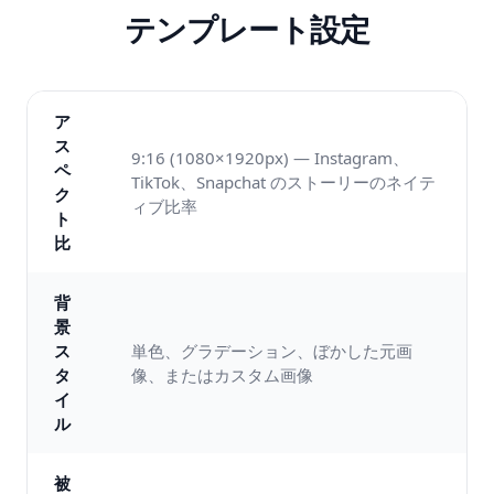
テンプレート設定
ア
ス
9:16 (1080×1920px) — Instagram、
ペ
TikTok、Snapchat のストーリーのネイテ
ク
ィブ比率
ト
比
背
景
ス
単色、グラデーション、ぼかした元画
タ
像、またはカスタム画像
イ
ル
被