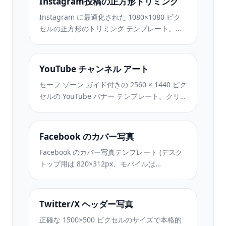
Instagram投稿の正方形トリミング
Instagram に最適化された 1080×1080 ピク
セルの正方形のトリミング テンプレート。き
れいな背景、鮮やかな色、フィード内で際立
つシャープなディテール。
YouTube チャンネル アート
セーフ ゾーン ガイド付きの 2560 × 1440 ピク
セルの YouTube バナー テンプレート。クリ
エイターの写真の背景をきれいに削除し、デ
バイスに応じたレイアウト、ブランドと一貫
したチャネル アートを実現します。
Facebook のカバー写真
Facebook のカバー写真テンプレート (デスク
トップ用は 820×312px、モバイルは
640×360px)。プロフィール写真のオーバーラ
ップと CTA ボタンの配置に適切な安全ゾーン
を設けたクリーンなブランド イメージ。
Twitter/X ヘッダー写真
正確な 1500×500 ピクセルのサイズで本格的