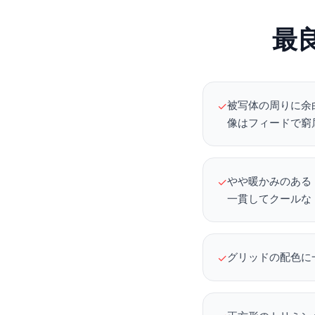
最
被写体の周りに余白
✓
像はフィードで窮
やや暖かみのあるト
✓
一貫してクールな
グリッドの配色に
✓