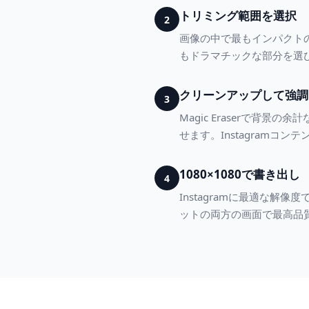
トリミング範囲を選択
2
画像の中で最もインパクト
もドラマチックな部分を選
クリーンアップして強調
3
Magic Eraserで背
せます。Instagramコ
1080×1080で書き出し
4
Instagramに最適な
ットの両方の画面で最高品