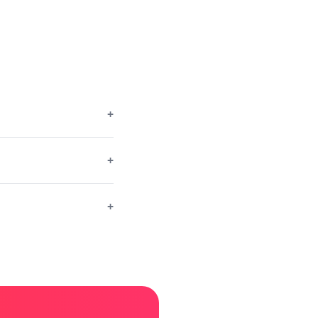
+
+
+