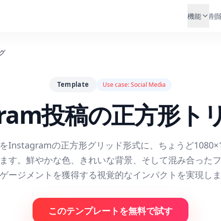
機能
削
ング
Template
Use case:
Social Media
agram投稿の正方形
Instagramの正方形グリッド形式に、ちょうど1080×1
ます。鮮やかな色、きれいな背景、そして混み合った
ゲージメントを獲得する視覚的なインパクトを実現し
このテンプレートを無料で試す