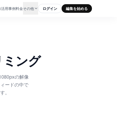
除
活用事例
料金
その他
ログイン
編集を始める
トリミング
080pxの解像
フィードの中で
ます。