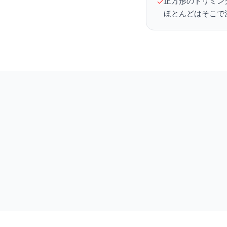
正方形のトリミン
✓
ほとんどはそこで