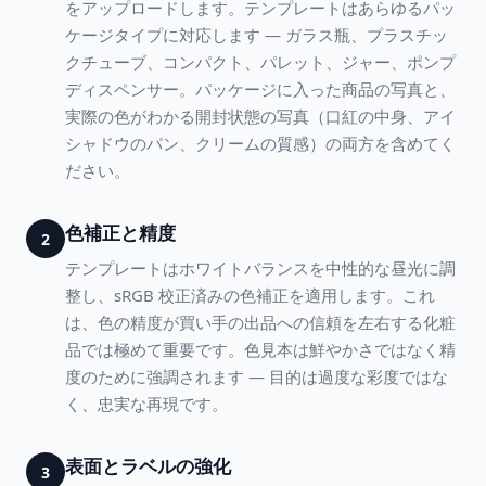
をアップロードします。テンプレートはあらゆるパッ
ケージタイプに対応します — ガラス瓶、プラスチッ
クチューブ、コンパクト、パレット、ジャー、ポンプ
ディスペンサー。パッケージに入った商品の写真と、
実際の色がわかる開封状態の写真（口紅の中身、アイ
シャドウのパン、クリームの質感）の両方を含めてく
ださい。
色補正と精度
2
テンプレートはホワイトバランスを中性的な昼光に調
整し、sRGB 校正済みの色補正を適用します。これ
は、色の精度が買い手の出品への信頼を左右する化粧
品では極めて重要です。色見本は鮮やかさではなく精
度のために強調されます — 目的は過度な彩度ではな
く、忠実な再現です。
表面とラベルの強化
3