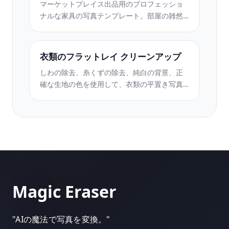
マーケットプレイス出品用のプロフェッショ
ナルな家具の写真テンプレート。部屋の雑然
としたものを取り除き、実際の寸法を表示
し、きれいな背景またはスタイルされた部屋
のコンテキストで作品を表示します。
衣類のフラットレイ クリーンアップ
しわの除去、糸くずの除去、純白の背景、正
確な生地の色を使用して、衣類の平置き写真
をクリーンアップします。 Shopify、
Amazon、ブティック ストアに対応。
Magic Eraser
"
AIの魔法で写真を変換。
"