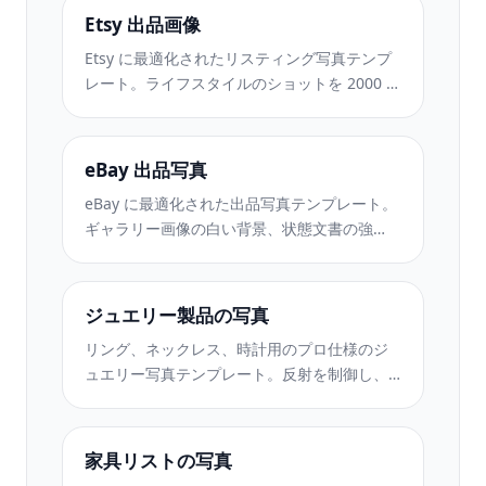
Etsy 出品画像
Etsy に最適化されたリスティング写真テンプ
レート。ライフスタイルのショットを 2000 ピ
クセルのきれいな白い背景に変換し、手作り
の製品の詳細を強調し、Etsy の画像ガイドラ
インを満たします。
eBay 出品写真
eBay に最適化された出品写真テンプレート。
ギャラリー画像の白い背景、状態文書の強
化、eBay の画像基準を満たすマルチアングル
レイアウト。
ジュエリー製品の写真
リング、ネックレス、時計用のプロ仕様のジ
ュエリー写真テンプレート。反射を制御し、
宝石の輝きを高め、きれいな背景で市場にす
ぐに使える画像を提供します。
家具リストの写真