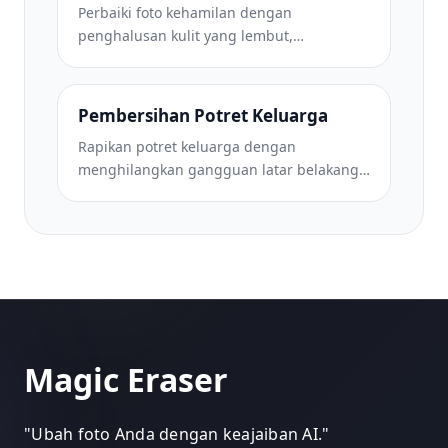
Perbaiki foto kehamilan dengan
penghalusan kulit yang lembut,
pencahayaan cahaya lembut,
penyederhanaan latar belakang, dan
gradasi warna yang hangat untuk
Pembersihan Potret Keluarga
tampilan potret kehamilan yang abadi.
Rapikan potret keluarga dengan
menghilangkan gangguan latar belakang,
memperbaiki pencahayaan yang tidak
merata, menghaluskan kulit secara alami,
dan memastikan semua orang tampil
terbaik dalam bingkai yang sama.
Magic Eraser
"
Ubah foto Anda dengan keajaiban AI.
"