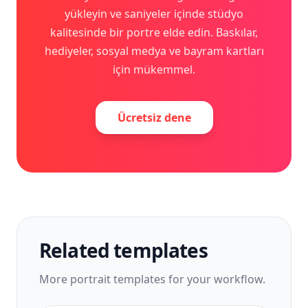
yükleyin ve saniyeler içinde stüdyo
kalitesinde bir portre elde edin. Baskılar,
hediyeler, sosyal medya ve bayram kartları
için mükemmel.
Ücretsiz dene
Related templates
More
portrait
templates for your workflow.