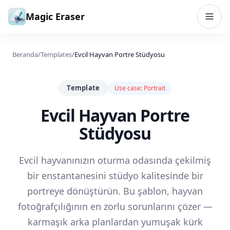
Lewati ke konten
Magic Eraser
Beranda
/
Templates
/
Evcil Hayvan Portre Stüdyosu
Template
Use case:
Portrait
Evcil Hayvan Portre
Stüdyosu
Evcil hayvanınızın oturma odasında çekilmiş
bir enstantanesini stüdyo kalitesinde bir
portreye dönüştürün. Bu şablon, hayvan
fotoğrafçılığının en zorlu sorunlarını çözer —
karmaşık arka planlardan yumuşak kürk