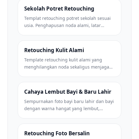
Sekolah Potret Retouching
Templat retouching potret sekolah sesuai
usia. Penghapusan noda alami, latar
belakang yang konsisten, dan keluaran
standar buku tahunan dengan
pemrosesan batch untuk seluruh kelas.
Retouching Kulit Alami
Template retouching kulit alami yang
menghilangkan noda sekaligus menjaga
pori-pori dan tekstur. Pencahayaan merata,
tanpa tampilan plastik — hanya tampilan
kamera yang lebih baik.
Cahaya Lembut Bayi & Baru Lahir
Sempurnakan foto bayi baru lahir dan bayi
dengan warna hangat yang lembut,
penghalusan kulit yang lembut,
penghilangan penyangga dan gangguan,
serta ukuran siap cetak untuk
Retouching Foto Bersalin
pengumuman dan seni dinding.