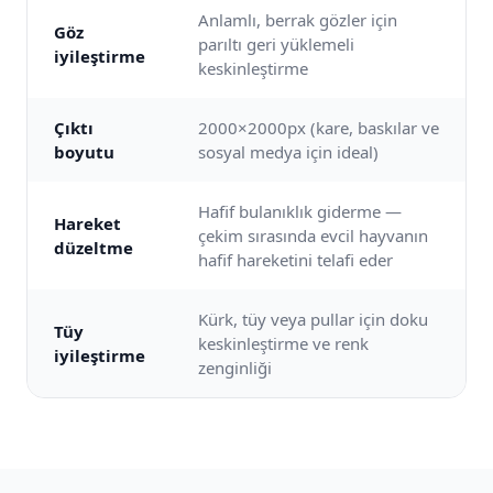
Anlamlı, berrak gözler için
Göz
parıltı geri yüklemeli
iyileştirme
keskinleştirme
Çıktı
2000×2000px (kare, baskılar ve
boyutu
sosyal medya için ideal)
Hafif bulanıklık giderme —
Hareket
çekim sırasında evcil hayvanın
düzeltme
hafif hareketini telafi eder
Kürk, tüy veya pullar için doku
Tüy
keskinleştirme ve renk
iyileştirme
zenginliği