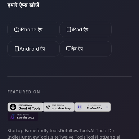
हमारे ऐप्स खोजें
iPhone ऐप
iPad ऐप
Android ऐप
वेब ऐप
FEATURED ON
Startup Fame
findly.tools
Dofollow.Tools
AI Toolz Dir
IndieHunt
NewTools.site
Twelve Tools
ToolPilot
Dang.ai