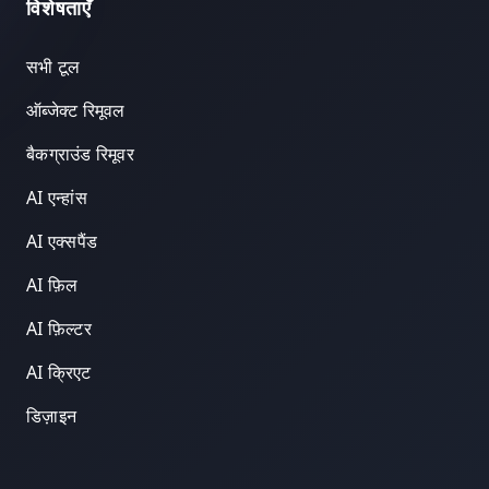
विशेषताएँ
सभी टूल
ऑब्जेक्ट रिमूवल
बैकग्राउंड रिमूवर
AI एन्हांस
AI एक्सपैंड
AI फ़िल
AI फ़िल्टर
AI क्रिएट
डिज़ाइन