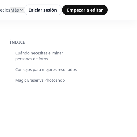
ecios
Más
Iniciar sesión
Empezar a editar
ÍNDICE
Cuándo necesitas eliminar
personas de fotos
Consejos para mejores resultados
Magic Eraser vs Photoshop