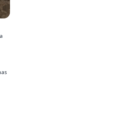
Ya
nas