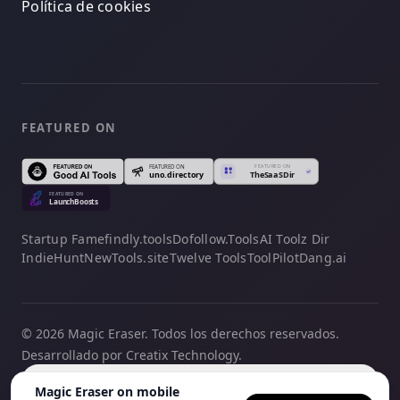
Política de cookies
FEATURED ON
Startup Fame
findly.tools
Dofollow.Tools
AI Toolz Dir
IndieHunt
NewTools.site
Twelve Tools
ToolPilot
Dang.ai
© 2026 Magic Eraser. Todos los derechos reservados.
Desarrollado por Creatix Technology.
Español
Magic Eraser on mobile