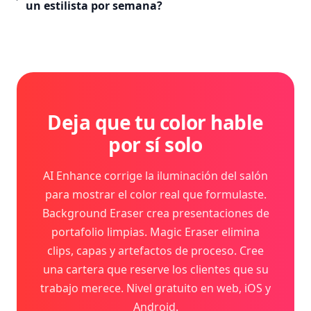
un estilista por semana?
Deja que tu color hable
por sí solo
AI Enhance corrige la iluminación del salón
para mostrar el color real que formulaste.
Background Eraser crea presentaciones de
portafolio limpias. Magic Eraser elimina
clips, capas y artefactos de proceso. Cree
una cartera que reserve los clientes que su
trabajo merece. Nivel gratuito en web, iOS y
Android.