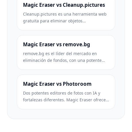
sin instalación. Compara funciones,
Magic Eraser vs Cleanup.pictures
precios y facilidad de uso.
Cleanup.pictures es una herramienta web
gratuita para eliminar objetos
rápidamente. Magic Eraser ofrece 8
herramientas de edición IA, apps móviles y
procesamiento avanzado. Mira la
Magic Eraser vs remove.bg
comparación.
remove.bg es el líder del mercado en
eliminación de fondos, con una potente
API e integraciones con Photoshop y
Figma. Magic Eraser ofrece ocho
herramientas IA — desde eliminación de
Magic Eraser vs Photoroom
objetos y relleno generativo hasta mejora
Dos potentes editores de fotos con IA y
IA y diseño — todo en un editor.
fortalezas diferentes. Magic Eraser ofrece
un conjunto más amplio de herramientas
de IA generativa, mientras que Photoroom
destaca en fotografía de productos para e-
commerce y procesamiento por lotes.