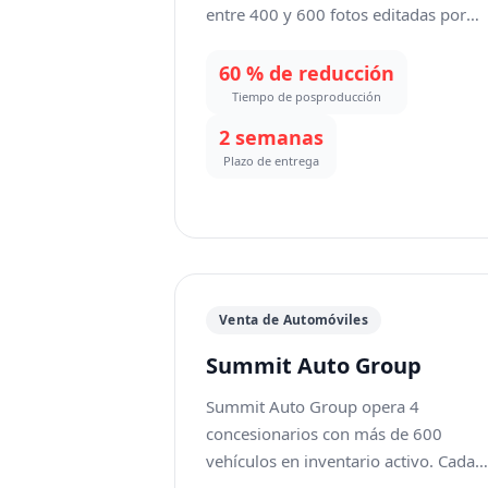
entre 400 y 600 fotos editadas por
evento. La posproducción —eliminar
carteles de salida, ordenar el
60 % de reducción
desorden del lugar, borrar a los
Tiempo de posproducción
intrusos de las tomas de la ceremoni
2 semanas
y mejorar la iluminación de la
Plazo de entrega
recepción— consumía entre 15 y 20
horas por boda. Durante la
temporada alta (mayo-octubre), el
atraso de edición elevaba los tiempos
de entrega a 6-8 semanas, lo que
generaba frustración en los clientes y
Venta de Automóviles
reseñas negativas sobre los plazos de
Summit Auto Group
entrega.
Summit Auto Group opera 4
concesionarios con más de 600
vehículos en inventario activo. Cada