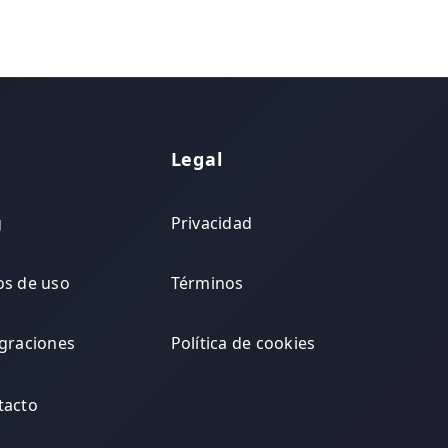
$45,000 al año en fotografía más
$5,000 adicionales en retoque con
Photoshop para eliminar estos
elementos.
Legal
g
Privacidad
os de uso
Términos
egraciones
Política de cookies
tacto