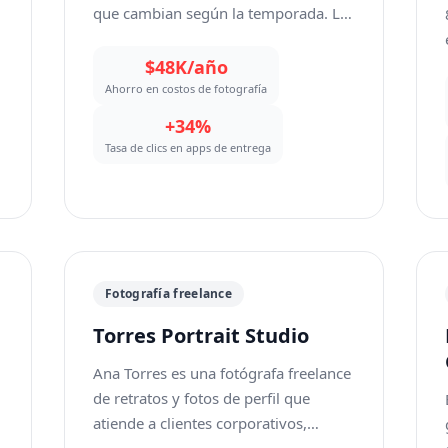
que cambian según la temporada. La
fotografía de comida profesional para
actualizaciones de menú, listados en
$48K/año
apps de entrega y redes sociales
Ahorro en costos de fotografía
a
costaba $2,000-3,000 por sesión. Con
+34%
4 renovaciones estacionales al año en
Tasa de clics en apps de entrega
6 ubicaciones, el presupuesto anual
de fotografía superaba los $60,000.
Las fotos con el teléfono del personal
eran una alternativa más económica,
pero se veían poco profesionales en
las plataformas de entrega, lo que
Fotografía freelance
generaba menores tasas de clics en
Torres Portrait Studio
DoorDash y Uber Eats en
comparación con competidores que
Ana Torres es una fotógrafa freelance
tenían imágenes de calidad de
de retratos y fotos de perfil que
estudio.
atiende a clientes corporativos,