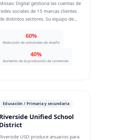
Mosaic Digital gestiona las cuentas de
redes sociales de 15 marcas clientes
de distintos sectores. Su equipo de
contenido produce más de 200
publicaciones sociales por semana,
60%
muchas de las cuales requieren
Reducción de solicitudes de diseño
retoque de fotos: eliminar conflictos
40%
de marca del contenido generado por
Aumento de la producción de contenido
los usuarios, depurar fotos de
eventos y estandarizar imágenes de
producto para las publicaciones en
carrusel. El equipo de diseño estaba
desbordado, y los tiempos de entrega
Educación / Primaria y secundaria
de ediciones de fotos sencillas se
alargaban hasta 48 horas.
Riverside Unified School
District
Riverside USD produce anuarios para