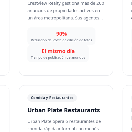
Crestview Realty gestiona más de 200
anuncios de propiedades activos en
un área metropolitana. Sus agentes
e
toman fotos en el lugar, pero las
imágenes suelen incluir objetos
90%
personales de los ocupantes actuales,
Reducción del costo de edición de fotos
jardines descuidados e iluminación
El mismo día
poco favorecedora. Antes, la agencia
Tiempo de publicación de anuncios
subcontrataba la edición de fotos a
o
profesionales independientes por
$15-25 por imagen, lo que generaba
presión sobre los costos y retrasos de
o
2-3 días que ralentizaban los
Comida y Restaurantes
anuncios.
Urban Plate Restaurants
Urban Plate opera 6 restaurantes de
comida rápida informal con menús