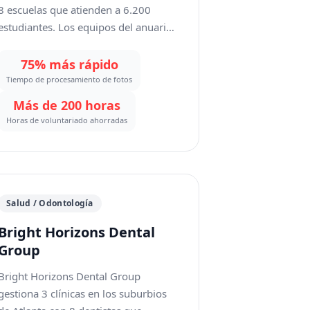
8 escuelas que atienden a 6.200
estudiantes. Los equipos del anuario
— en su mayoría padres voluntarios y
estudiantes editores — procesan más
75% más rápido
de 3.000 retratos y más de 1.500
Tiempo de procesamiento de fotos
fotos de eventos al año. Los
Más de 200 horas
problemas comunes incluyen fondos
Horas de voluntariado ahorradas
de retrato inconsistentes (telones
arrugados, equipo de gimnasio
visible), solicitudes de retoque de
imperfecciones por parte de los
padres, y fotos de eventos saturadas
Salud / Odontología
de conos de seguridad, botes de
Bright Horizons Dental
basura y transeúntes. Los editores
Group
voluntarios que usaban herramientas
gratuitas dedicaban de 3 a 4 semanas
Bright Horizons Dental Group
solo a la limpieza de fotos, retrasando
gestiona 3 clínicas en los suburbios
los plazos de producción del anuario.