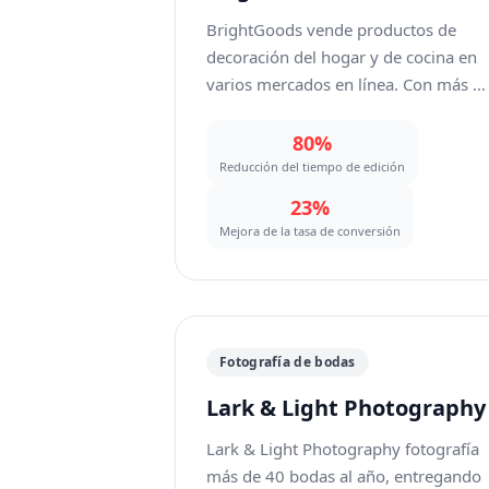
BrightGoods vende productos de
decoración del hogar y de cocina en
varios mercados en línea. Con más d
500 SKU activos, su equipo dedicaba
más de 20 horas a la semana a editar
80%
fotos de productos: eliminar fondos,
Reducción del tiempo de edición
corregir imperfecciones y
23%
estandarizar la calidad de las
Mejora de la tasa de conversión
imágenes en todo su catálogo. El fluj
de trabajo manual con Photoshop
generaba un cuello de botella cada
vez que lanzaban nuevos productos 
actualizaban colecciones de
Fotografía de bodas
temporada.
Lark & Light Photography
Lark & Light Photography fotografía
más de 40 bodas al año, entregando