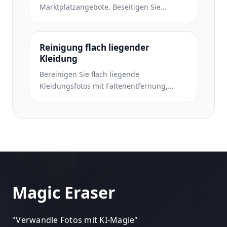
Marktplatzangebote. Beseitigen Sie
Unordnung im Raum, zeigen Sie echte
Dimensionen und präsentieren Sie Stücke
auf sauberen Hintergründen oder in
Reinigung flach liegender
stilvollen Raumkontexten.
Kleidung
Bereinigen Sie flach liegende
Kleidungsfotos mit Faltenentfernung,
Fusselentfernung, reinweißen
Hintergründen und präziser Stofffarbe.
Bereit für Shopify, Amazon und Boutiquen.
Magic Eraser
"
Verwandle Fotos mit KI-Magie
"