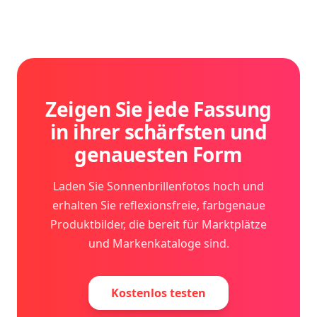
Zeigen Sie jede Fassung
in ihrer schärfsten und
genauesten Form
Laden Sie Sonnenbrillenfotos hoch und
erhalten Sie reflexionsfreie, farbgenaue
Produktbilder, die bereit für Marktplätze
und Markenkataloge sind.
Kostenlos testen