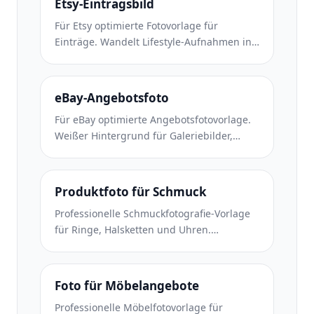
Etsy-Eintragsbild
Für Etsy optimierte Fotovorlage für
Einträge. Wandelt Lifestyle-Aufnahmen in
saubere weiße Hintergründe mit 2000 Pixel
um, verbessert handgefertigte
Produktdetails und erfüllt die
eBay-Angebotsfoto
Bildrichtlinien von Etsy.
Für eBay optimierte Angebotsfotovorlage.
Weißer Hintergrund für Galeriebilder,
Verbesserung der Zustandsdokumentation
und Mehrwinkel-Layouts, die den eBay-
Bildstandards entsprechen.
Produktfoto für Schmuck
Professionelle Schmuckfotografie-Vorlage
für Ringe, Halsketten und Uhren.
Kontrolliert Reflexionen, verstärkt das
Glitzern von Edelsteinen und liefert
marktreife Bilder auf sauberen
Foto für Möbelangebote
Hintergründen.
Professionelle Möbelfotovorlage für