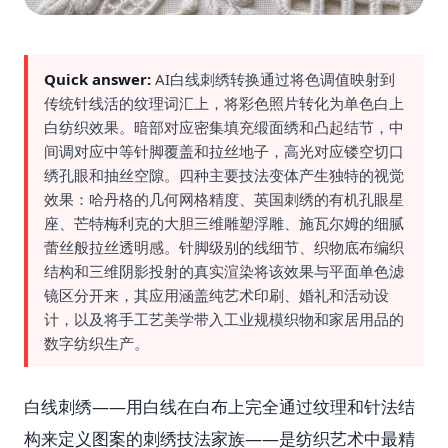
Quick answer:
AI白线刺绣转换通过将色调值映射到
传统针线活的纹理词汇上，将彩色照片转化为单色白上
白纺织效果。暗部对应密集填充缎面绣和凸起结节，中
间调对应中等针脚覆盖和拉丝地子，高光对应镂空切口
绣孔眼和抽丝空隙。四种主要技法变体产生独特的视觉
效果：哈丹格的几何网格精度、英国刺绣的有机孔眼星
座、芒特梅利克的大胆三维雕塑浮雕、施瓦尔姆的细腻
蕾丝般拉丝透明感。针脚级别的线细节、织物底布编织
结构和三维阴影投射的真实渲染将该效果与平面单色滤
镜区分开来，其应用涵盖纯艺术印刷、婚礼和活动设
计，以及将手工艺美学带入工业规模织物和家居用品的
数字纺织生产。
白线刺绣——用白线在白布上完全通过纹理和针法结
构来定义图案的刺绣技法家族——是纺织艺术中最精