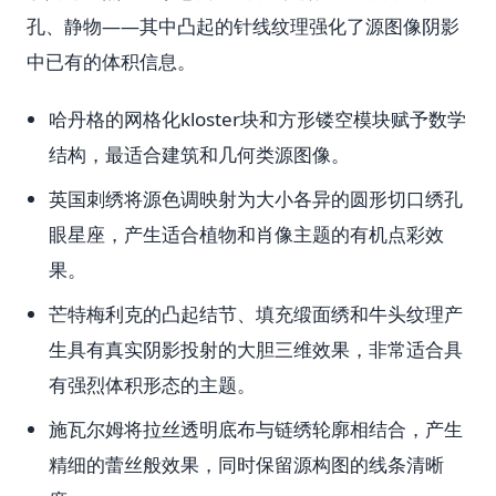
孔、静物——其中凸起的针线纹理强化了源图像阴影
中已有的体积信息。
哈丹格的网格化kloster块和方形镂空模块赋予数学
结构，最适合建筑和几何类源图像。
英国刺绣将源色调映射为大小各异的圆形切口绣孔
眼星座，产生适合植物和肖像主题的有机点彩效
果。
芒特梅利克的凸起结节、填充缎面绣和牛头纹理产
生具有真实阴影投射的大胆三维效果，非常适合具
有强烈体积形态的主题。
施瓦尔姆将拉丝透明底布与链绣轮廓相结合，产生
精细的蕾丝般效果，同时保留源构图的线条清晰