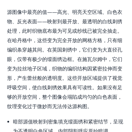
源图像中最亮的值——高光、明亮天空区域、白色衣
物、反光表面——映射到最开放、最透明的白线刺绣
处理，此时织物底布最为可见或纱线已被完全抽走。
在哈丹格中，这些变为完全开放的网格方格，只有细
编织条穿越其间。在英国刺绣中，它们变为大直径孔
眼，仅带有极少的缎面绣边框。在施瓦尔姆中，它们
变为拉丝地子区域，织物的编织结构因紧密拉伸而变
形，产生蕾丝般的透明度。这些开放区域提供了视觉
呼吸空间，使白线刺绣效果具有可读性。如果没有足
够的开放空间，整个图像会塌陷成均匀的白色表面，
纹理变化过于微妙而无法传达源构图。
暗部源值映射到密集填充缎面绣和紧密结节，呈现
为不透明白色区域，内部阴影呼应原始暗调。