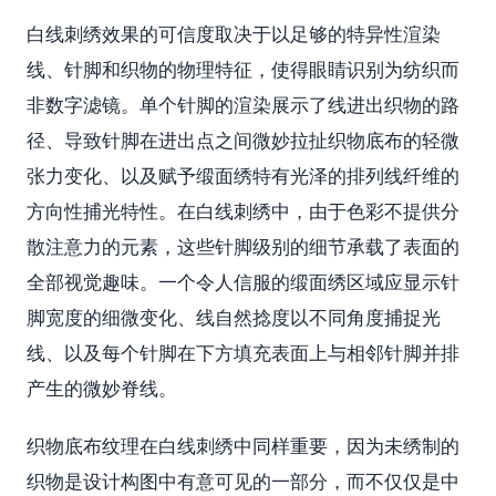
白线刺绣效果的可信度取决于以足够的特异性渲染
线、针脚和织物的物理特征，使得眼睛识别为纺织而
非数字滤镜。单个针脚的渲染展示了线进出织物的路
径、导致针脚在进出点之间微妙拉扯织物底布的轻微
张力变化、以及赋予缎面绣特有光泽的排列线纤维的
方向性捕光特性。在白线刺绣中，由于色彩不提供分
散注意力的元素，这些针脚级别的细节承载了表面的
全部视觉趣味。一个令人信服的缎面绣区域应显示针
脚宽度的细微变化、线自然捻度以不同角度捕捉光
线、以及每个针脚在下方填充表面上与相邻针脚并排
产生的微妙脊线。
织物底布纹理在白线刺绣中同样重要，因为未绣制的
织物是设计构图中有意可见的一部分，而不仅仅是中