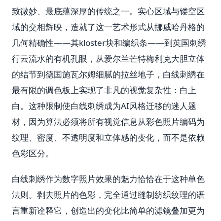
致微妙、最底蕴深厚的传统之一。实心区域与镂空区
域的交相辉映，造就了这一艺术形式从挪威哈丹格的
几何精确性——其kloster块和编织条——到英国刺绣
行云流水的有机孔眼，从爱尔兰芒特梅利克大胆立体
的结节到德国施瓦尔姆细腻的拉丝地子，白线刺绣在
最有限的调色板上实现了非凡的视觉复杂性：白上
白。这种限制使白线刺绣成为AI风格迁移的迷人题
材，因为算法必须将所有视觉信息从彩色照片编码为
纹理、密度、不透明度和立体感的变化，而不是依赖
色彩区分。
白线刺绣作为数字照片效果的魅力恰恰在于这种单色
法则。剥去照片的色彩，完全通过缝制纺织纹理的语
言重新诠释它，创造出的变化比简单的滤镜叠加更为