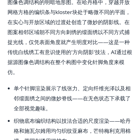
图像色调结构的明暗地形图。在哈丹格中，穿越开放
网格方格的编织条与kloster块处于略微不同的平面，
在实心与开放区域的过渡处创造了微妙的阴影线。在
图案相邻区域朝不同方向刺绣的缎面绣以不同方式捕
捉光线，仅凭表面角度就产生明度对比——这是一种
传统白线绣工有意识使用的'方向阴影'技法，AI通过根
据源图像色调结构在整个构图中变化针脚角度来模
仿。
单个针脚渲染展示了线张力、定向纤维光泽以及相
邻缎面绣之间的微妙脊线——在无色状态下承载了
全部视觉趣味。
织物底布编织结构以技法合适的尺度渲染——哈丹
格和施瓦尔姆用均匀织纹亚麻布，芒特梅利克用棉