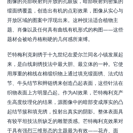
图像的亮部映射到开放的孔眼簇，暗部映射到密集的
缎面绣覆盖，创造出有机的点彩效果，图像从实心与
开放区域的图案中浮现出来。这种技法适合植物主
题、肖像以及任何具有曲线有机形式的构图——这些
题材会被哈丹格刚硬的几何感所束缚。
芒特梅利克刺绣于十九世纪在爱尔兰同名小镇发展起
来，是白线刺绣技法中最大胆、最立体的一种。它使
用厚重的棉线在棉缎织物上通过填充缎面绣、法式结
节、牛头结节和辫链绣来创造凸起表面，这些针法在
织物表面上方明显凸起。作为AI效果，芒特梅利克产
生高度纹理化的结果，源图像中的暗部变成厚实的凸
起结节簇和填充绣，投射出真实的阴影。整体表面具
有较平坦技法所缺乏的雕塑质感。芒特梅利克效果对
于具有强烈三维形态的主题最为有效——花卉、面