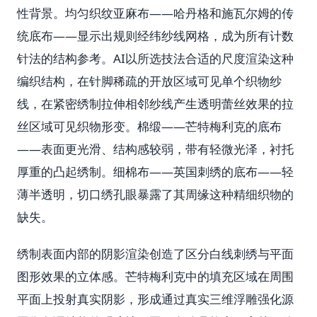
性背景。均匀织纹亚麻布——哈丹格和施瓦尔姆的传
统底布——显示出规则经纬纱线网格，成为所有计数
针法的结构参考。AI以所选技法合适的尺度渲染这种
编织结构，在针脚稀疏的开放区域可见单个织物纱
线，在紧密绣制拉伸相邻纱线产生透明蕾丝效果的拉
丝区域可见织物形变。棉缎——芒特梅利克的底布
——表面更光滑、结构感较弱，带有轻微光泽，衬托
厚重的凸起绣制。细棉布——英国刺绣的底布——轻
薄半透明，切口绣孔眼暴露了其周缘这种精细织物的
缺失。
绣制表面内部的阴影渲染创造了区分白线刺绣与平面
图形效果的立体感。芒特梅利克中的填充区域在周围
平面上投射真实阴影，形成通过真实三维浮雕强化源