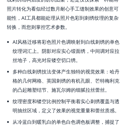
照片转化为看似经过数月耐心手工缝制效果的创意可
能性，AI工具都能处理从照片色彩到刺绣纹理的复杂
转换，而您则掌控艺术参数。
AI风格迁移将彩色照片色调映射到白线刺绣的单色
纹理词汇上。阴影对应实心缎面绣，中间调对应拉
丝地子，高光对应镂空切口绣。
多种白线刺绣技法变体产生独特的视觉效果：哈丹
格的几何网格、英国刺绣的有机孔眼、芒特梅利克
的凸起雕塑结节、施瓦尔姆的细腻拉丝蕾丝。
纹理密度和镂空比例控制平衡着实心刺绣覆盖与透
明抽丝区域，定义了效果的视觉重量和蕾丝质感。
从冷蓝白到暖乳白的单色白色调色板调整，捕捉了