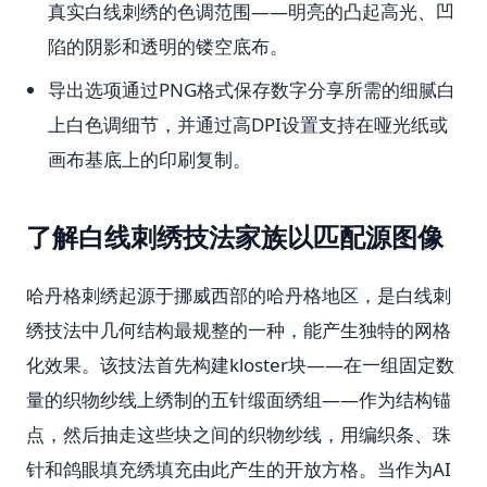
真实白线刺绣的色调范围——明亮的凸起高光、凹
陷的阴影和透明的镂空底布。
导出选项通过PNG格式保存数字分享所需的细腻白
上白色调细节，并通过高DPI设置支持在哑光纸或
画布基底上的印刷复制。
了解白线刺绣技法家族以匹配源图像
哈丹格刺绣起源于挪威西部的哈丹格地区，是白线刺
绣技法中几何结构最规整的一种，能产生独特的网格
化效果。该技法首先构建kloster块——在一组固定数
量的织物纱线上绣制的五针缎面绣组——作为结构锚
点，然后抽走这些块之间的织物纱线，用编织条、珠
针和鸽眼填充绣填充由此产生的开放方格。当作为AI