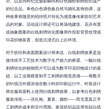
示、以及同时纪念摄影瞬间和白色婚纱刺绣纺织遗产
的纪念品。单色白色调色板自然与婚礼装饰协调，这
种效果将随意的招待照片转化为感觉像传家纺织艺术
品的对象。活动设计师还可以将场地建筑、花卉布置
或抽象图案的白线刺绣转化图像用作投影背景纹理或
印花织物装置，创造沉浸式白上白环境。
对于纺织和表面图案设计师来说，白线刺绣效果是连
接传统手工艺技术与数字生产能力的桥梁。一幅白线
刺绣转化的植物照片可以成为数字印花织物设计的基
础，以工业规模复制手工刺绣的视觉质感——将数月
的针线活外观浓缩在数小时的印刷运行中。时装设计
师在服装面料上使用白线刺绣效果，以参考白色刺绣
服装传统——洗礼袍、夏装、婚纱——而无需真正手
工刺绣的成本和交付周期。家居纺织品应用包括白线