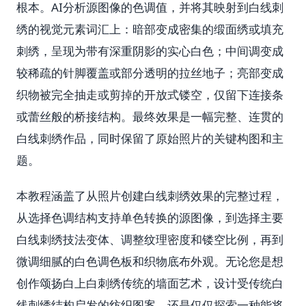
根本。AI分析源图像的色调值，并将其映射到白线刺
绣的视觉元素词汇上：暗部变成密集的缎面绣或填充
刺绣，呈现为带有深重阴影的实心白色；中间调变成
较稀疏的针脚覆盖或部分透明的拉丝地子；亮部变成
织物被完全抽走或剪掉的开放式镂空，仅留下连接条
或蕾丝般的桥接结构。最终效果是一幅完整、连贯的
白线刺绣作品，同时保留了原始照片的关键构图和主
题。
本教程涵盖了从照片创建白线刺绣效果的完整过程，
从选择色调结构支持单色转换的源图像，到选择主要
白线刺绣技法变体、调整纹理密度和镂空比例，再到
微调细腻的白色调色板和织物底布外观。无论您是想
创作颂扬白上白刺绣传统的墙面艺术，设计受传统白
线刺绣结构启发的纺织图案，还是仅仅探索一种能将