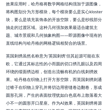
效果应用时，哈丹格将数学网格结构强加于源图像，
将构图划分为方形模块，每个模块要么是实心kloster
块，要么是填充装饰条的开放空隙，要么是纱线部分
抽走的过渡区域。这种几何强加效果最适合建筑主
题、城市景观和几何抽象构图——即源图像中现有的
直线结构与哈丹格的网格逻辑相契合的场景。
英国刺绣虽然名称意为'英国刺绣'但其起源可能在东
欧，它通过其标志性的小而圆的切口绣孔眼以及四周
环绕的缎面绣边框，创造出流畅有机的白线刺绣效
果。哈丹格在织物上打开方形空隙，而英国刺绣则通
过锥子在织物上穿孔并将切边用密缝卷边翻卷，形成
圆形孔洞，产生的表面纹理犹如白色底布上散落着大
小不一的圆形开口星座。作为AI效果，英国刺绣将源