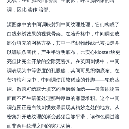
光线，在针脚表面内部产生阴影，呼应源图像的暗
调，因此'读作'暗部。
源图像中的中间调映射到中间纹理处理，它们构成了
白线刺绣效果的视觉骨架。在哈丹格中，中间调变成
部分填充的网格方格，其中一些织物纱线已被抽走并
以编织条替代，产生半透明底布，比实心kloster块更
亮但比完全开放的空隙更密实。在英国刺绣中，中间
调表现为中等密度的孔眼簇，其间可见织物底布。在
芒特梅利克中，中间调使用较稀疏的针脚——轮廓茎
绣、散落籽绣或无填充的单层缎面绣——覆盖织物表
面而不产生暗值处理那种厚重的雕塑堆积。这个中间
调范围正是白线刺绣效果展现其精妙之处的地方。从
密集到开放纹理的渐变必须足够平滑，读作色调过渡
而非两种纹理之间的突兀切换。