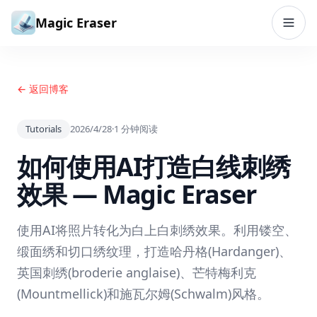
跳到内容
Magic Eraser
← 返回博客
Tutorials
2026/4/28
·
1
分钟阅读
如何使用AI打造白线刺绣
效果 — Magic Eraser
使用AI将照片转化为白上白刺绣效果。利用镂空、
缎面绣和切口绣纹理，打造哈丹格(Hardanger)、
英国刺绣(broderie anglaise)、芒特梅利克
(Mountmellick)和施瓦尔姆(Schwalm)风格。