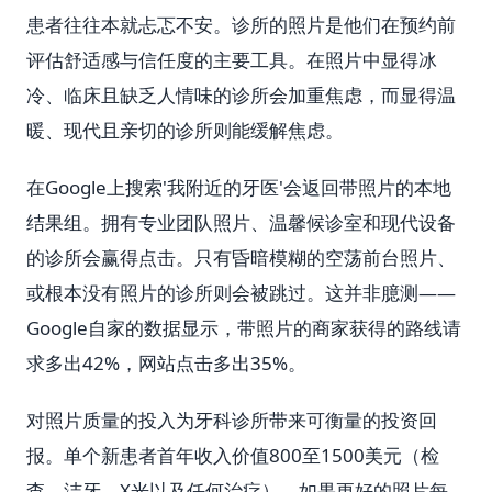
患者往往本就忐忑不安。诊所的照片是他们在预约前
评估舒适感与信任度的主要工具。在照片中显得冰
冷、临床且缺乏人情味的诊所会加重焦虑，而显得温
暖、现代且亲切的诊所则能缓解焦虑。
在Google上搜索'我附近的牙医'会返回带照片的本地
结果组。拥有专业团队照片、温馨候诊室和现代设备
的诊所会赢得点击。只有昏暗模糊的空荡前台照片、
或根本没有照片的诊所则会被跳过。这并非臆测——
Google自家的数据显示，带照片的商家获得的路线请
求多出42%，网站点击多出35%。
对照片质量的投入为牙科诊所带来可衡量的投资回
报。单个新患者首年收入价值800至1500美元（检
查、洁牙、X光以及任何治疗）。如果更好的照片每