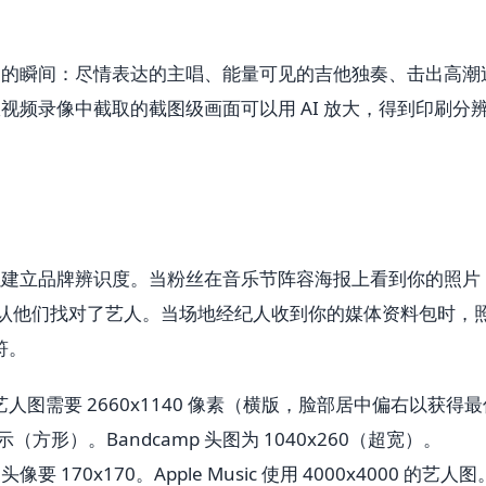
力的瞬间：尽情表达的主唱、能量可见的吉他独奏、击出高潮
视频录像中截取的截图级画面可以用 AI 放大，得到印刷分
以建立品牌辨识度。当粉丝在音乐节阵容海报上看到你的照片
图像会确认他们找对了艺人。当场地经纪人收到你的媒体资料包时，
符。
 艺人图需要 2660x1140 像素（横版，脸部居中偏右以获得
 显示（方形）。Bandcamp 头图为 1040x260（超宽）。
头像要 170x170。Apple Music 使用 4000x4000 的艺人图