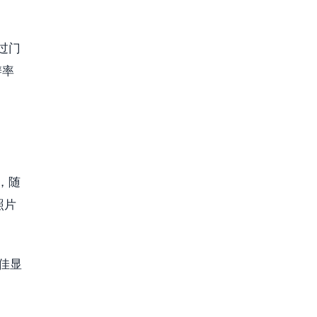
过门
辨率
，随
照片
最佳显
。