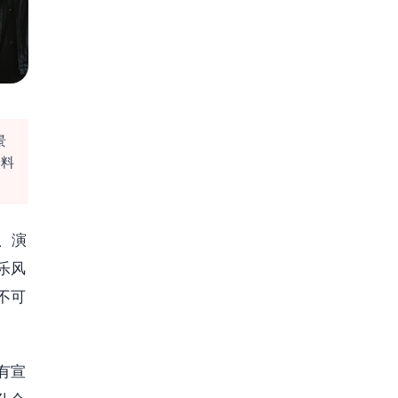
景
资料
体、演
乐风
不可
有宣