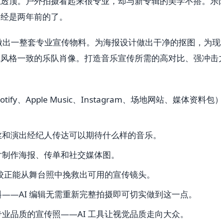
糕透顶。户外拍摄看起来很专业，却与新专辑的美学不搭。乐
已经是两年前的了。
实做出一整套专业宣传物料。为海报设计做出干净的抠图，为现
成风格一致的乐队肖像。打造音乐宣传所需的高对比、强冲击
ify、Apple Music、Instagram、场地网站、媒体资料包
丝和演出经纪人传达可以期待什么样的音乐。
片制作海报、传单和社交媒体图。
 校正能从舞台照中挽救出可用的宣传镜头。
——AI 编辑无需重新完整拍摄即可切实做到这一点。
业品质的宣传照——AI 工具让视觉品质走向大众。