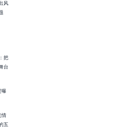
出风
题
：把
舞台
过曝
光情
的五