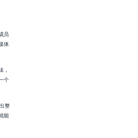
成员
媒体
。
味，
一个
抠出整
就能