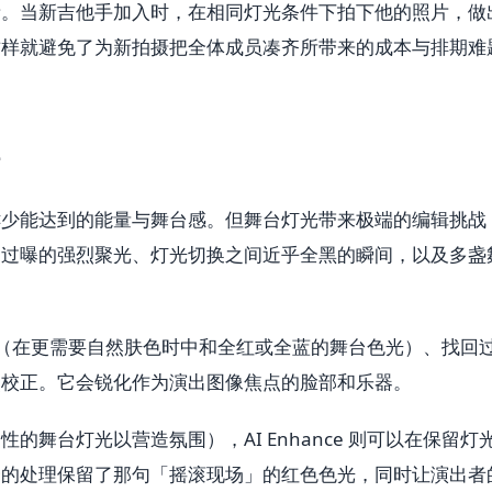
贵。当新吉他手加入时，在相同灯光条件下拍下他的照片，做
这样就避免了为新拍摄把全体成员凑齐所带来的成本与排期难
鲜少能达到的能量与舞台感。但舞台灯光带来极端的编辑挑战
到过曝的强烈聚光、灯光切换之间近乎全黑的瞬间，以及多盏
像的色温（在更需要自然肤色时中和全红或全蓝的舞台色光）、找回
照校正。它会锐化作为演出图像焦点的脸部和乐器。
的舞台灯光以营造氛围），AI Enhance 则可以在保留灯
择的处理保留了那句「摇滚现场」的红色色光，同时让演出者