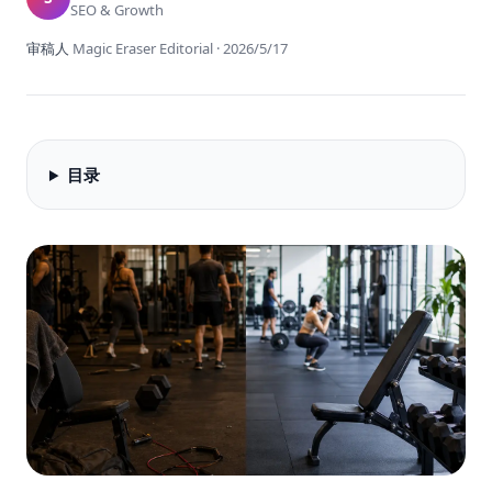
SEO & Growth
审稿人
Magic Eraser Editorial
·
2026/5/17
目录