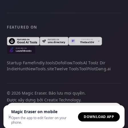
FEATURED ON
Startup Fame
findly.tools
Dofollow.Tools
AI Toolz Dir
IndieHunt
NewTools.site
Twelve Tools
ToolPilot
Dang.ai
© 2026 Magic Eraser. Bảo lưu mọi quyền.
Được xây dựng bởi Creatix Technology.
Tiếng Việt
Magic Eraser on mobile
×
DOWNLOAD APP
Open the app to edit faster on your
phone.