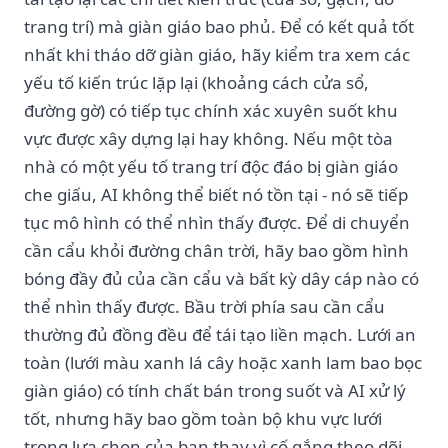
trang trí) mà giàn giáo bao phủ. Để có kết quả tốt
nhất khi tháo dỡ giàn giáo, hãy kiểm tra xem các
yếu tố kiến ​​trúc lặp lại (khoảng cách cửa sổ,
đường gờ) có tiếp tục chính xác xuyên suốt khu
vực được xây dựng lại hay không. Nếu một tòa
nhà có một yếu tố trang trí độc đáo bị giàn giáo
che giấu, AI không thể biết nó tồn tại - nó sẽ tiếp
tục mô hình có thể nhìn thấy được. Để di chuyển
cần cẩu khỏi đường chân trời, hãy bao gồm hình
bóng đầy đủ của cần cẩu và bất kỳ dây cáp nào có
thể nhìn thấy được. Bầu trời phía sau cần cẩu
thường đủ đồng đều để tái tạo liền mạch. Lưới an
toàn (lưới màu xanh lá cây hoặc xanh lam bao bọc
giàn giáo) có tính chất bán trong suốt và AI xử lý
tốt, nhưng hãy bao gồm toàn bộ khu vực lưới
trong lựa chọn của bạn thay vì cố gắng theo dõi