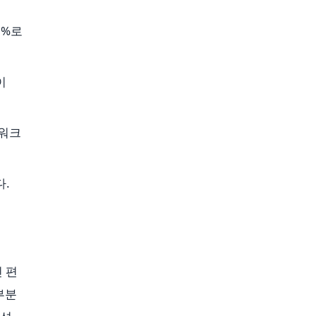
2%로
이
 워크
다.
진 편
부분