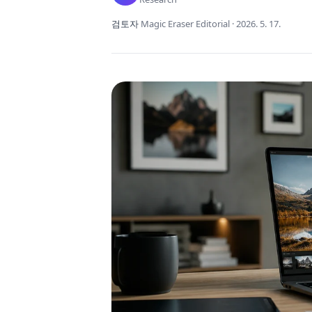
검토자
Magic Eraser Editorial
·
2026. 5. 17.