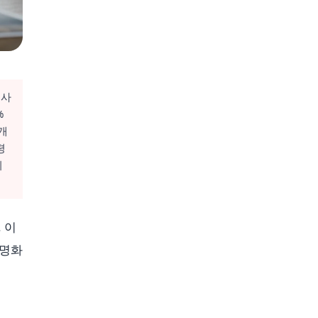
 사
%
개
평
되
 이
익명화