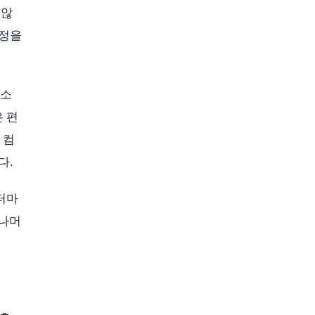
 않
과정을
 소
은 편
 컴
다.
워터마
 나머