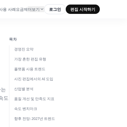
사용 사례
요금제
더보기
로그인
편집 시작하기
목차
경영진 요약
가장 흔한 편집 유형
플랫폼 사용 트렌드
사진 편집에서의 AI 도입
하는
산업별 분석
 속도
품질 개선 및 만족도 지표
속도 벤치마크
향후 전망: 2027년 트렌드