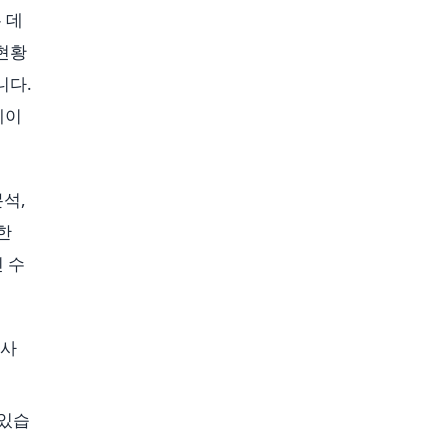
 데
현황
니다.
데이
분석,
한
 수
 사
 있습