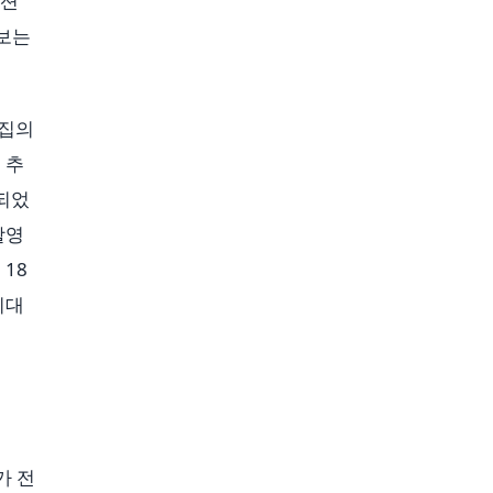
세션
정보는
편집의
 추
 되었
촬영
 18
기대
가 전