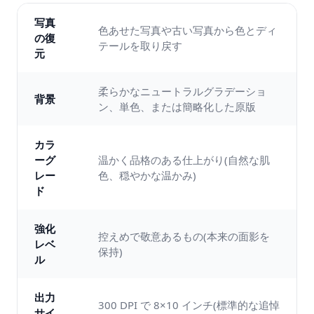
写真
色あせた写真や古い写真から色とディ
の復
テールを取り戻す
元
柔らかなニュートラルグラデーショ
背景
ン、単色、または簡略化した原版
カラ
ーグ
温かく品格のある仕上がり(自然な肌
レー
色、穏やかな温かみ)
ド
強化
控えめで敬意あるもの(本来の面影を
レベ
保持)
ル
出力
300 DPI で 8×10 インチ(標準的な追悼
サイ