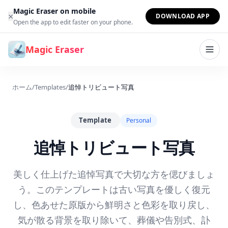
コンテンツへスキップ
Magic Eraser on mobile
×
DOWNLOAD APP
Open the app to edit faster on your phone.
Magic Eraser
ホーム
/
Templates
/
追悼トリビュート写真
Template
Personal
追悼トリビュート写真
美しく仕上げた追悼写真で大切な方を偲びましょ
う。このテンプレートは古い写真を優しく復元
し、色あせた原版から鮮明さと色彩を取り戻し、
気が散る背景を取り除いて、葬儀や告別式、訃