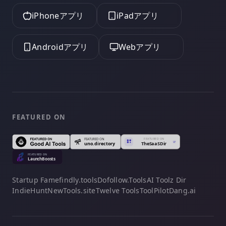
iPhoneアプリ
iPadアプリ
Androidアプリ
Webアプリ
FEATURED ON
Startup Fame
findly.tools
Dofollow.Tools
AI Toolz Dir
IndieHunt
NewTools.site
Twelve Tools
ToolPilot
Dang.ai