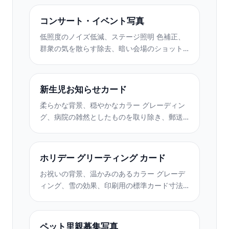
を使用して、卒業写真を強化します。
コンサート・イベント写真
低照度のノイズ低減、ステージ照明 色補正、
群衆の気を散らす除去、暗い会場のショット
からのディテールの回復により、コンサート
やイベントの写真を強化します。
新生児お知らせカード
柔らかな背景、穏やかなカラー グレーディン
グ、病院の雑然としたものを取り除き、郵送
用に印刷可能な寸法を備えた美しい新生児発
表カードの写真を作成します。
ホリデー グリーティング カード
お祝いの背景、温かみのあるカラー グレーデ
ィング、雪の効果、印刷用の標準カード寸法
を備えたホリデー グリーティング カード用の
家族写真やポートレート写真を準備します。
ペット里親募集写真