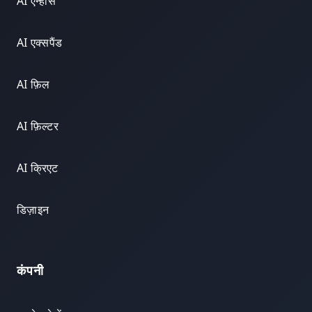
AI एन्हांस
AI एक्सपैंड
AI फ़िल
AI फ़िल्टर
AI क्रिएट
डिज़ाइन
कंपनी