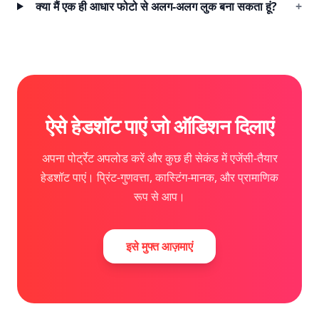
क्या मैं एक ही आधार फोटो से अलग-अलग लुक बना सकता हूं?
+
ऐसे हेडशॉट पाएं जो ऑडिशन दिलाएं
अपना पोर्ट्रेट अपलोड करें और कुछ ही सेकंड में एजेंसी-तैयार
हेडशॉट पाएं। प्रिंट-गुणवत्ता, कास्टिंग-मानक, और प्रामाणिक
रूप से आप।
इसे मुफ्त आज़माएं