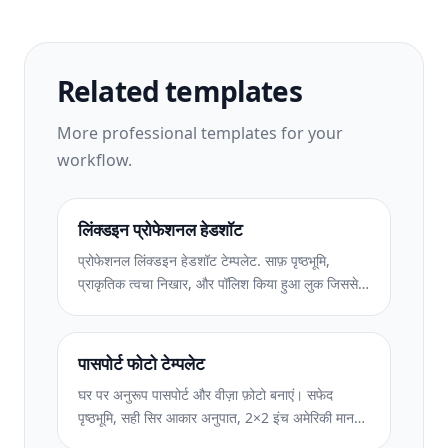
Related templates
More
professional
templates for your
workflow.
लिंक्डइन प्रोफेशनल हेडशॉट
प्रोफेशनल लिंक्डइन हेडशॉट टेम्पलेट. साफ़ पृष्ठभूमि,
प्राकृतिक त्वचा निखार, और पॉलिश किया हुआ लुक जिससे
14 गुना अधिक प्रोफ़ाइल दृश्य मिलते हैं।
पासपोर्ट फोटो टेम्पलेट
घर पर अनुरूप पासपोर्ट और वीज़ा फ़ोटो बनाएं। सफेद
पृष्ठभूमि, सही सिर आकार अनुपात, 2×2 इंच अमेरिकी मानक,
और 600 डीपीआई आउटपुट जो विदेश विभाग की