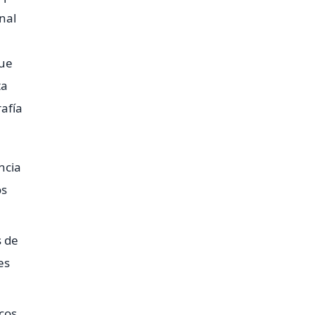
nal
que
ta
rafía
ncia
os
s de
es
icos