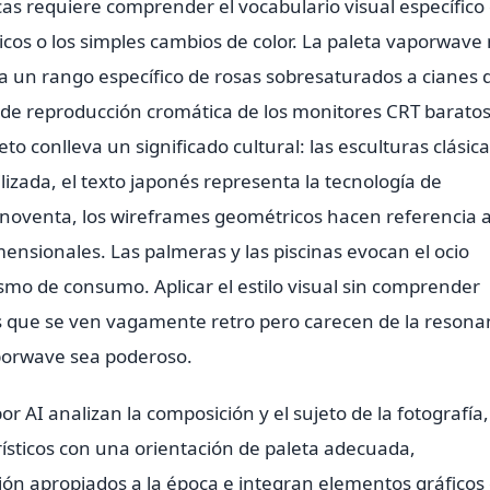
s requiere comprender el vocabulario visual específico
éricos o los simples cambios de color. La paleta vaporwave
a un rango específico de rosas sobresaturados a cianes 
s de reproducción cromática de los monitores CRT baratos
eto conlleva un significado cultural: las esculturas clásic
lizada, el texto japonés representa la tecnología de
noventa, los wireframes geométricos hacen referencia a
mensionales. Las palmeras y las piscinas evocan el ocio
smo de consumo. Aplicar el estilo visual sin comprender
 que se ven vagamente retro pero carecen de la resona
aporwave sea poderoso.
 AI analizan la composición y el sujeto de la fotografía,
rísticos con una orientación de paleta adecuada,
ón apropiados a la época e integran elementos gráficos