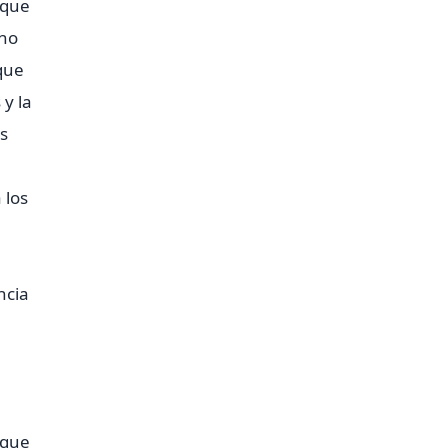
 que
 no
que
 y la
as
 los
ncia
 que