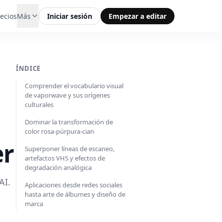
ecios
Más
Iniciar sesión
Empezar a editar
ÍNDICE
Comprender el vocabulario visual
de vaporwave y sus orígenes
culturales
Dominar la transformación de
color rosa-púrpura-cian
er
Superponer líneas de escaneo,
artefactos VHS y efectos de
degradación analógica
AI.
Aplicaciones desde redes sociales
hasta arte de álbumes y diseño de
marca