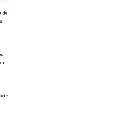
a de
na
as
ra
arte