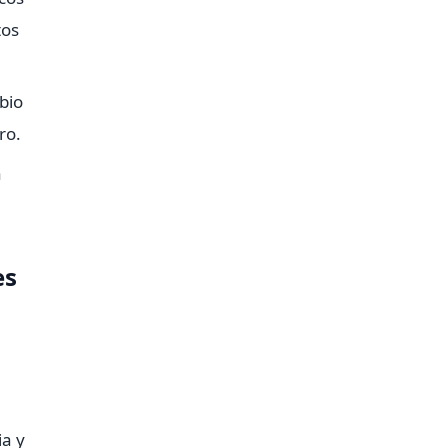
tos
bio
ro.
a
es
ia y