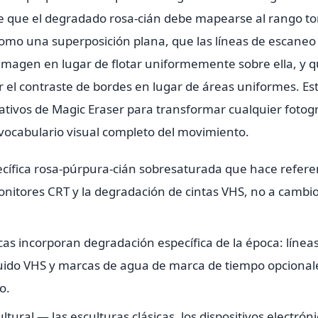
de que el degradado rosa-cián debe mapearse al rango to
como una superposición plana, que las líneas de escaneo
a imagen en lugar de flotar uniformemente sobre ella, y 
r el contraste de bordes en lugar de áreas uniformes. Es
reativos de Magic Eraser para transformar cualquier fotog
vocabulario visual completo del movimiento.
ecífica rosa-púrpura-cián sobresaturada que hace refere
onitores CRT y la degradación de cintas VHS, no a cambi
s incorporan degradación específica de la época: línea
ruido VHS y marcas de agua de marca de tiempo opcional
o.
ultural — las esculturas clásicas, los dispositivos electrón