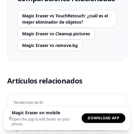
Magic Eraser vs TouchRetouch: ¿cuál es el
mejor eliminador de objetos?
Magic Eraser vs Cleanup.pictures
Magic Eraser vs remove.bg
Artículos relacionados
Tendencias de IA
El futuro de la IA en las empresas
Magic Eraser on mobile
×
DOWNLOAD APP
Open the app to edit faster on your
Descubre cómo la IA está transformando las
phone.
operaciones, desde la automatización hasta el