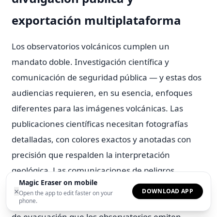
exportación multiplataforma
Los observatorios volcánicos cumplen un
mandato doble. Investigación científica y
comunicación de seguridad pública — y estas dos
audiencias requieren, en su esencia, enfoques
diferentes para las imágenes volcánicas. Las
publicaciones científicas necesitan fotografías
detalladas, con colores exactos y anotadas con
precisión que respalden la interpretación
geológica. Las comunicaciones de peligros
Magic Eraser on mobile
públicos — las actualizaciones de erupciones, los
×
DOWNLOAD APP
Open the app to edit faster on your
anuncios de nivel de alerta. Las recomendaciones
phone.
de evacuación que los observatorios emiten