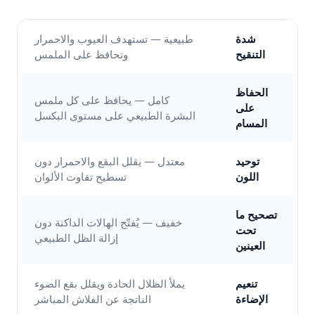
شدة
طبيعية — تستهدف العيوب والاحمرار
التنقيح
وتحافظ على الملمس
الحفاظ
كامل — يحافظ على كل ملمس
على
البشرة الطبيعي على مستوى البكسل
المسام
توحيد
معتدل — يقلل البقع والاحمرار دون
اللون
تسطيح تفاوت الألوان
تصحيح ما
خفيف — يُفتّح الهالات الداكنة دون
تحت
إزالة الظل الطبيعي
العينين
تنعيم
يملأ الظلال الحادة ويقلل بقع الضوء
الإضاءة
الناتجة عن الفلاش المباشر