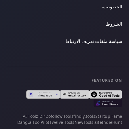
الخصوصية
الشروط
سياسة ملفات تعريف الارتباط
FEATURED ON
AI Toolz Dir
Dofollow.Tools
findly.tools
Startup Fame
Dang.ai
ToolPilot
Twelve Tools
NewTools.site
IndieHunt