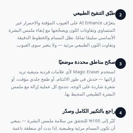
طبّق التنقيح الطبيعي
2
يتعرّف AI Enhance على العيوب المؤقتة والاحمرار غير
المتساوي وتفاوتات اللون ويصحّحها مع إبقاء ملمس البشرة
الأساسي سليمًا تمامًا. تظل المسام والخطوط الدقيقة
وتفاوت اللون الطبيعي مرئية — ولا يتغير سوى العيوب.
صحّح مناطق محددة موضعيًا
3
استخدم Magic Eraser لأي علامات فردية متبقية تريد
إزالتها — خدش في طور الالتئام، أو طفح جلدي مؤقت، أو
شعرة شاردة على الوجه. تندمج كل عملية إزالة مع ملمس
البشرة الطبيعي المحيط بها.
راجع بالتكبير الكامل وصدّر
4
كبّر إلى 100% للتحقق من سلامة ملمس البشرة — ينبغي
أن تكون المسام مرئية وطبيعية. إذا بدت أي منطقة ناعمة