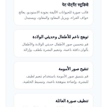
पेट पोर्ट्रेट स्टूडियो
قالب صورة للحيوانات الأليفة بجودة الاستوديو. يعالج
حواف الفراء، ويزيل المقاود والمقاود، ويستبدل
الخلفيات، ويزيد من حدة عيون الكلاب والقطط
والحيوانات الأخرى.
توهج ناعم للأطفال وحديثي الولادة
قم بتحسين صور الأطفال حديثي الولادة والأطفال
بألوان دافئة ناعمة، وتنعيم البشرة بلطف، وإزالة
الدعامات والمشتتات، وحجم جاهز للطباعة للإعلانات
وفن الجدران.
تنقيح صور الأمومة
قم بتنميق صور الأمومة باستخدام تنعيم لطيف
للبشرة، وإضاءة متوهجة ناعمة، وتبسيط الخلفية،
وتدرج الألوان الدافئة للحصول على مظهر صورة
الحمل الخالدة.
تنظيف صورة العائلة