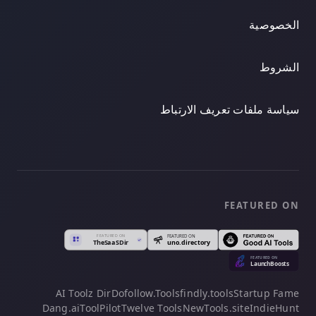
الخصوصية
الشروط
سياسة ملفات تعريف الارتباط
FEATURED ON
AI Toolz Dir
Dofollow.Tools
findly.tools
Startup Fame
Dang.ai
ToolPilot
Twelve Tools
NewTools.site
IndieHunt