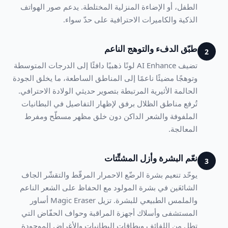
الطفل، أو الإضاءة المنزلية المختلطة. يدعم صور الهواتف
الذكية والكاميرات الاحترافية على حدّ سواء.
طبّق الدفء والتوهج الناعم
2
تضيف AI Enhance لونًا ذهبيًا دافئًا إلى الدرجات المتوسطة
وتوهجًا مضيئًا ناعمًا إلى المناطق الساطعة، ما يخلق الجودة
الحالمة الأثيرية المرتبطة بتصوير حديثي الولادة الاحترافي.
تُرفع مناطق الظلال برفق لإظهار التفاصيل في البطانيات
الملفوفة والشعر الداكن دون خلق مظهر مسطّح ومفرط
المعالجة.
نعّم البشرة وأزل المشتِّتات
3
يوحّد تنعيم بشرة الرضّع الاحمرار المرقّط والتقشّر الجاف
الشائعَين في بشرة المولود مع الحفاظ على الشعر الناعم
والملمس الطبيعي للبشرة. تزيل Magic Eraser أساور
المستشفى وأسلاك أجهزة المراقبة وحواف الحفّاض التي
تطل من اللفائف وبطاقات البطانيات والأغراض الموجودة