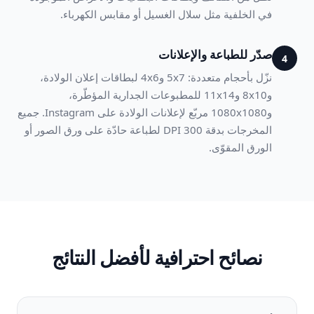
في الخلفية مثل سلال الغسيل أو مقابس الكهرباء.
صدّر للطباعة والإعلانات
4
نزّل بأحجام متعددة: 5x7 و4x6 لبطاقات إعلان الولادة،
و8x10 و11x14 للمطبوعات الجدارية المؤطّرة،
و1080x1080 مربّع لإعلانات الولادة على Instagram. جميع
المخرجات بدقة 300 DPI لطباعة حادّة على ورق الصور أو
الورق المقوّى.
نصائح احترافية لأفضل النتائج