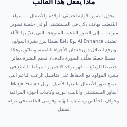
ماذا يفعل هذا القالب
يحوّل الصور الأولية لحديثي الولادة والأطفال — سواء
التُقطت بهاتف ذكي في المستشفى أو في جلسة تصوير
منزلية — إلى الصور الناعمة المتوهجة التي يعتزّ بها الآباء.
تضيف AI Enhance لونًا دافئًا لطيفًا يبرز بشرة المولود،
وترفع الظلال دون فقدان الأجواء الناعمة، وتطبّق توهجًا
مضيئًا خفيفًا يغلّف الصورة بالدفء. تنعيم البشرة معايَر
خصيصًا للرضّع — فهو يوحّد الاحمرار المرقّط الشائع في
بشرة المولود مع الحفاظ على تفاصيل الزغب الناعم التي
تمنح صور الأطفال طابعها الأصيل. تزيل Magic Eraser
أساور المستشفى وأنابيب الوريد وكابلات أجهزة المراقبة
وحواف الحفّاض ومشابك اللهّاية وفوضى الخلفية في غرفة
الطفل.