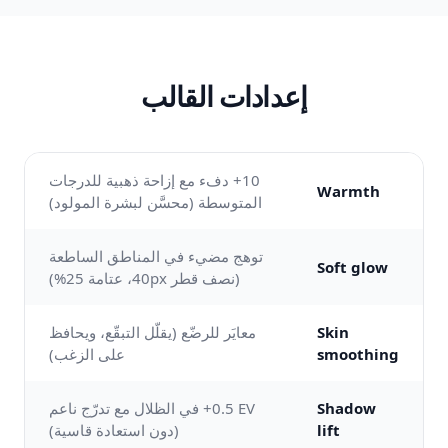
إعدادات القالب
‎+10 دفء مع إزاحة ذهبية للدرجات
Warmth
المتوسطة (محسَّن لبشرة المولود)
توهج مضيء في المناطق الساطعة
Soft glow
(نصف قطر 40px، عتامة 25%)
Skin
معايَر للرضّع (يقلّل التبقّع، ويحافظ
smoothing
على الزغب)
Shadow
‎+0.5 EV في الظلال مع تدرّج ناعم
lift
(دون استعادة قاسية)