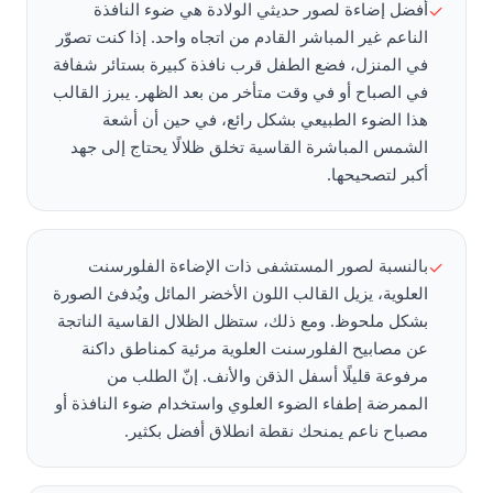
أفضل إضاءة لصور حديثي الولادة هي ضوء النافذة
✓
الناعم غير المباشر القادم من اتجاه واحد. إذا كنت تصوّر
في المنزل، فضع الطفل قرب نافذة كبيرة بستائر شفافة
في الصباح أو في وقت متأخر من بعد الظهر. يبرز القالب
هذا الضوء الطبيعي بشكل رائع، في حين أن أشعة
الشمس المباشرة القاسية تخلق ظلالًا يحتاج إلى جهد
أكبر لتصحيحها.
بالنسبة لصور المستشفى ذات الإضاءة الفلورسنت
✓
العلوية، يزيل القالب اللون الأخضر المائل ويُدفئ الصورة
بشكل ملحوظ. ومع ذلك، ستظل الظلال القاسية الناتجة
عن مصابيح الفلورسنت العلوية مرئية كمناطق داكنة
مرفوعة قليلًا أسفل الذقن والأنف. إنّ الطلب من
الممرضة إطفاء الضوء العلوي واستخدام ضوء النافذة أو
مصباح ناعم يمنحك نقطة انطلاق أفضل بكثير.