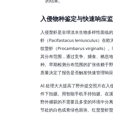
的结果。
入侵物种鉴定与快速响应监
入侵螯虾是全球淡水生物多样性面临
虾（Pacifastacus leniusculu
纹螯虾（Procambarus virgi
其分布范围，通过竞争、捕食、栖息地改变和
种。早期检测分布范围的扩张依赖于
质量决定了报告是否触发快速管理响
AI 处理大大提高了野外提交照片在
件下拍摄。用智能手机手持拍摄、在
野外捕获的不需要且多变的环境中分
节处的白色或青绿色斑块、红螯螯虾