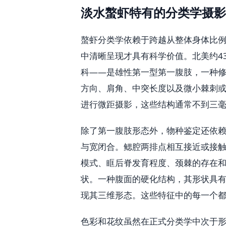
淡水螯虾特有的分类学摄影
螯虾分类学依赖于跨越从整体身体比
中清晰呈现才具有科学价值。北美约4
科——是雄性第一型第一腹肢，一种
方向、肩角、中突长度以及微小棘刺
进行微距摄影，这些结构通常不到三
除了第一腹肢形态外，物种鉴定还依
与宽闭合。鳃腔两排点相互接近或接
模式、眶后脊发育程度、颈棘的存在
状。一种腹面的硬化结构，其形状具
现其三维形态。这些特征中的每一个都
色彩和花纹虽然在正式分类学中次于