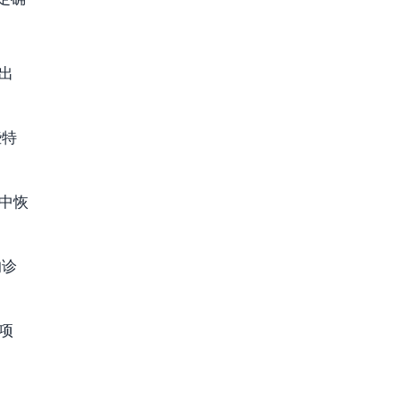
出
些特
中恢
的诊
项