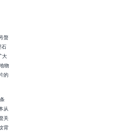
号螯
理石
扩大
本地物
片的
条
本从
螯关
纹背