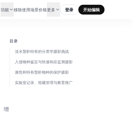
功能
移除
使用场景
价格
更多
登录
开始编辑
目录
淡水螯虾特有的分类学摄影挑战
入侵物种鉴定与快速响应监测摄影
濒危和特有螯虾物种的保护摄影
实验室记录、馆藏管理与教育推广
。增