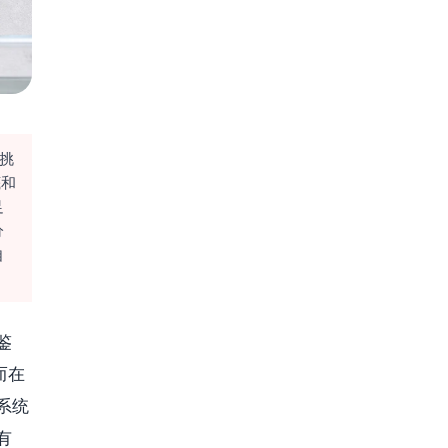
挑
底和
足
分
自
鉴
而在
系统
有