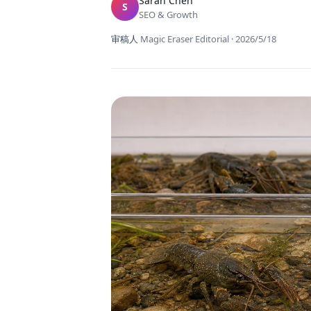
Sarah Chen
S
SEO & Growth
审稿人
Magic Eraser Editorial
·
2026/5/18