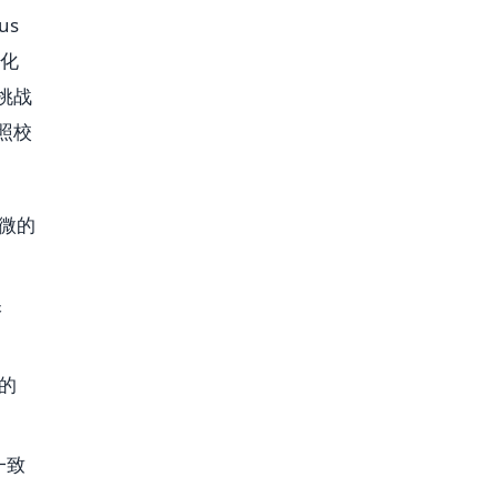
us
体化
挑战
照校
微的
保
的
一致