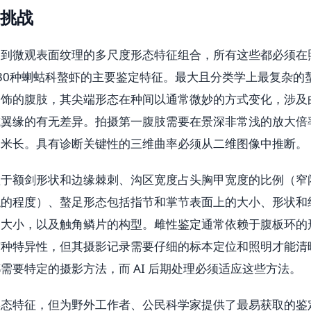
挑战
例到微观表面纹理的多尺度形态特征组合，所有这些都必须在
30种蝲蛄科螯虾的主要鉴定特征。最大且分类学上最复杂的
修饰的腹肢，其尖端形态在种间以通常微妙的方式变化，涉及
或翼缘的有无差异。拍摄第一腹肢需要在景深非常浅的放大倍
毫米长。具有诊断关键性的三维曲率必须从二维图像中推断。
赖于额剑形状和边缘棘刺、沟区宽度占头胸甲宽度的比例（窄
触的程度）、螯足形态包括指节和掌节表面上的大小、形状和
和大小，以及触角鳞片的构型。雌性鉴定通常依赖于腹板环的
有种特异性，但其摄影记录需要仔细的标本定位和照明才能清
需要特定的摄影方法，而 AI 后期处理必须适应这些方法。
形态特征，但为野外工作者、公民科学家提供了最易获取的鉴