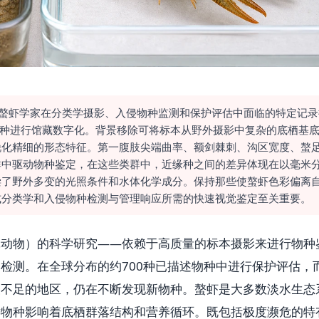
决了螯虾学家在分类学摄影、入侵物种监测和保护评估中面临的特定记录
物种进行馆藏数字化。背景移除可将标本从野外摄影中复杂的底栖基
锐化精细的形态特征。第一腹肢尖端曲率、额剑棘刺、沟区宽度、螯
群中驱动物种鉴定，在这些类群中，近缘种之间的差异体现在以毫米
偿了野外多变的光照条件和水体化学成分。保持那些使螯虾色彩偏离
式分类学和入侵物种检测与管理响应所需的快速视觉鉴定至关重要。
壳动物）的科学研究——依赖于高质量的标本摄影来进行物种
检测。在全球分布的约700种已描述物种中进行保护评估，
查不足的地区，仍在不断发现新物种。螯虾是大多数淡水生态
键物种影响着底栖群落结构和营养循环。既包括极度濒危的特