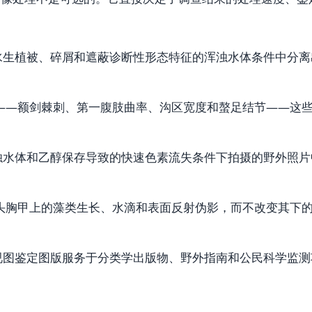
水生植被、碎屑和遮蔽诊断性形态特征的浑浊水体条件中分离
征——额剑棘刺、第一腹肢曲率、沟区宽度和螯足结节——这
浊水体和乙醇保存导致的快速色素流失条件下拍摄的野外照片
沉积物、头胸甲上的藻类生长、水滴和表面反射伪影，而不改变其下
视图鉴定图版服务于分类学出版物、野外指南和公民科学监测