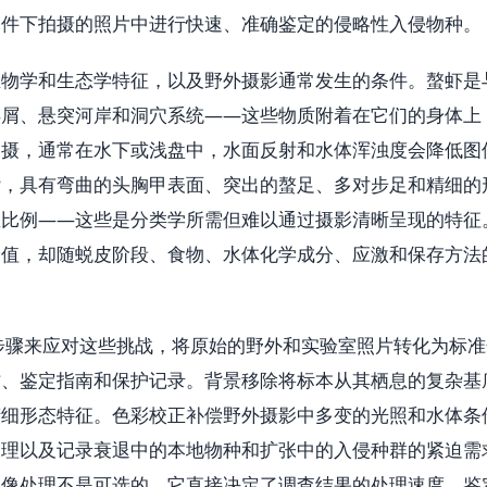
条件下拍摄的照片中进行快速、准确鉴定的侵略性入侵物种。
生物学和生态学特征，以及野外摄影通常发生的条件。螯虾是
碎屑、悬突河岸和洞穴系统——这些物质附着在它们的身体上
拍摄，通常在水下或浅盘中，水面反射和水体浑浊度会降低图
杂，具有弯曲的头胸甲表面、突出的螯足、多对步足和精细的
区比例——这些是分类学所需但难以通过摄影清晰呈现的特征
价值，却随蜕皮阶段、食物、水体化学成分、应激和保存方法
理步骤来应对这些挑战，将原始的野外和实验室照片转化为标准
作、鉴定指南和保护记录。背景移除将标本从其栖息的复杂基
精细形态特征。色彩校正补偿野外摄影中多变的光照和水体条
管理以及记录衰退中的本地物种和扩张中的入侵种群的紧迫需
图像处理不是可选的。它直接决定了调查结果的处理速度、鉴