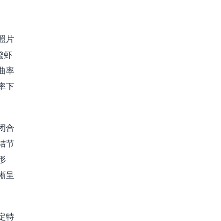
照片
螯虾
曲率
率下
闭合
结节
形
晰呈
定特