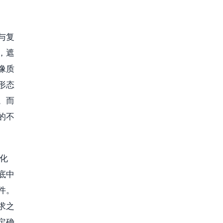
与复
，遮
像质
形态
。而
的不
化
底中
件。
求之
定确