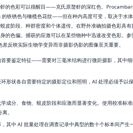
的色彩可以很醒目——克氏原螯虾的深红色、Procambar
 rusticus 的铁锈色与橄榄色花纹——但在种内高度可变，取决于水
、蜕皮阶段、种群密度和个体遗传。在野外准确拍摄色彩具有
自身的色偏。捕获的应激可以在某些物种中迅速改变色彩。参
本间色差反映实际生物学变异而非摄影伪影的图像至关重要。
的首要鉴定特征——需要对三毫米结构进行微距摄影，其中细
环形状各自需要特定的摄影定位和照明，AI 处理必须予以
化学成分、食物、蜕皮阶段和应激而显著变化。使用校准标准
分离。
，其中 AI 批量处理在调查记录中典型的数十个标本间产生