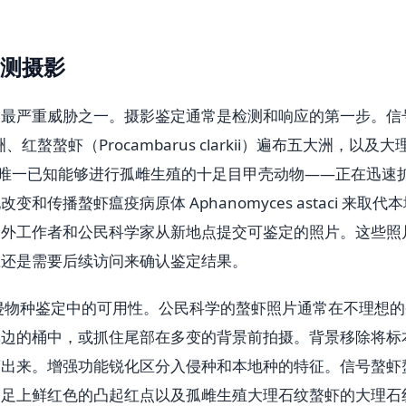
测摄影
的最严重威胁之一。摄影鉴定通常是检测和响应的第一步。信
s）在欧洲、红螯螯虾（Procambarus clarkii）遍布五大洲，以及大
nalis）。唯一已知能够进行孤雌生殖的十足目甲壳动物——正在迅速
传播螯虾瘟疫病原体 Aphanomyces astaci 来取代
野外工作者和公民科学家从新地点提交可鉴定的照片。这些照
应还是需要后续访问来确认鉴定结果。
入侵物种鉴定中的可用性。公民科学的螯虾照片通常在不理想的
溪边的桶中，或抓住尾部在多变的背景前拍摄。背景移除将标
离出来。增强功能锐化区分入侵种和本地种的特征。信号螯虾
螯足上鲜红色的凸起红点以及孤雌生殖大理石纹螯虾的大理石