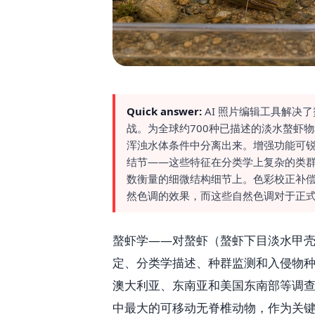
Quick answer:
AI 照片编辑工具解
战。为全球约700种已描述的淡水螯虾
浑浊水体条件中分离出来。增强功能可
结节——这些特征在分类学上复杂的类
数衡量的细微结构细节上。色彩校正补
然色调的效果，而这些自然色调对于正
螯虾学——对螯虾（螯虾下目淡水甲
定、分类学描述、种群监测和入侵物种
澳大利亚、东南亚和美国东南部等调
中最大的可移动无脊椎动物，作为关