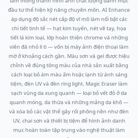
làm móng thành hình ảnh chất lượng danh mục
đầu tư thể hiện kỹ năng chuyên môn. AI Enhance
áp dụng độ sắc nét cấp độ vĩ mô làm nổi bật các
chi tiết tinh tế — hạt kim tuyến, nét vẽ tay, họa
tiết lá kim loại, lớp hoàn thiện chrome và những
viên đá nhỏ li ti — vốn bị máy ảnh điện thoại làm
mờ ở khoảng cách gần. Màu sơn và gel được hiệu
chỉnh về đúng tông màu của nhà sản xuất bằng
cách loại bỏ ám màu ấm hoặc lạnh từ ánh sáng
tiệm, đèn UV và đèn ring light. Magic Eraser làm
sạch vùng da xung quanh — loại bỏ vết đỏ ở da
quanh móng, da thừa và những mảng da khô —
và xóa bỏ các vật thể gây rối phông nền như đèn
UV, chai sơn và thiết bị tiệm để hình ảnh danh
mục hoàn toàn tập trung vào nghệ thuật làm