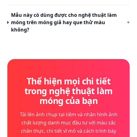
Mẫu này có dùng được cho nghệ thuật làm
móng trên móng giả hay que thử màu
+
không?
Thể hiện mọi chi tiết
trong nghệ thuật làm
móng của bạn
Tải lên ảnh chụp tại tiệm và nhận hình ảnh
chất lượng danh mục đầu tư với màu sắc
chân thực, chi tiết vĩ mô và cách trình bày