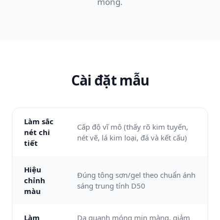
móng.
Cài đặt mẫu
Làm sắc
Cấp độ vĩ mô (thấy rõ kim tuyến,
nét chi
nét vẽ, lá kim loại, đá và kết cấu)
tiết
Hiệu
Đúng tông sơn/gel theo chuẩn ánh
chỉnh
sáng trung tính D50
màu
Làm
Da quanh móng mịn màng, giảm