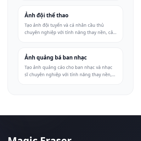
tin việc làm và thư mục công ty.
Ảnh đội thể thao
Tạo ảnh đội tuyển và cá nhân cầu thủ
chuyên nghiệp với tính năng thay nền, cải
thiện màu áo thi đấu và phông nền sân
vận động hoặc trường quay cho danh sách
và chương trình.
Ảnh quảng bá ban nhạc
Tạo ảnh quảng cáo cho ban nhạc và nhạc
sĩ chuyên nghiệp với tính năng thay nền,
tăng cường ánh sáng ấn tượng và kết quả
đầu ra sẵn sàng để in cho bộ tài liệu báo
chí và địa điểm gửi.
Magic Eraser