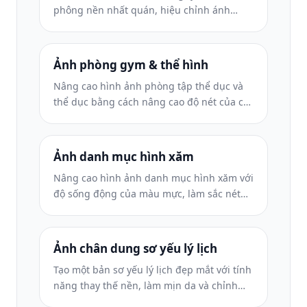
phông nền nhất quán, hiệu chỉnh ánh
sáng chuyên nghiệp, phân loại màu phù
hợp với thương hiệu và chất lượng hình
ảnh đồng nhất trong toàn nhóm.
Ảnh phòng gym & thể hình
Nâng cao hình ảnh phòng tập thể dục và
thể dục bằng cách nâng cao độ nét của cơ,
hiệu chỉnh ánh sáng động, làm sạch nền
và phân loại màu thể thao có độ tương
phản cao.
Ảnh danh mục hình xăm
Nâng cao hình ảnh danh mục hình xăm với
độ sống động của màu mực, làm sắc nét
chi tiết đường nét, giảm đỏ da và hình nền
rõ ràng cho danh mục nghệ sĩ và
Instagram.
Ảnh chân dung sơ yếu lý lịch
Tạo một bản sơ yếu lý lịch đẹp mắt với tính
năng thay thế nền, làm mịn da và chỉnh
sửa ánh sáng. Lý tưởng cho CV, cổng thông