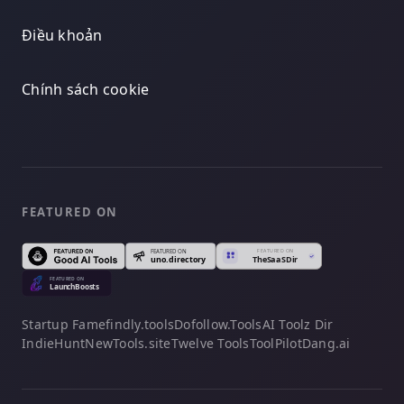
Điều khoản
Chính sách cookie
FEATURED ON
Startup Fame
findly.tools
Dofollow.Tools
AI Toolz Dir
IndieHunt
NewTools.site
Twelve Tools
ToolPilot
Dang.ai