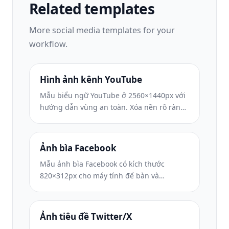
Related templates
More
social media
templates for your
workflow.
Hình ảnh kênh YouTube
Mẫu biểu ngữ YouTube ở 2560×1440px với
hướng dẫn vùng an toàn. Xóa nền rõ ràng
cho ảnh của người sáng tạo, bố cục nhận
biết thiết bị và hình ảnh kênh nhất quán
với thương hiệu.
Ảnh bìa Facebook
Mẫu ảnh bìa Facebook có kích thước
820×312px cho máy tính để bàn và
640×360px cho thiết bị di động. Làm sạch
hình ảnh thương hiệu bằng các vùng an
toàn thích hợp để xếp chồng ảnh hồ sơ và
Ảnh tiêu đề Twitter/X
đặt nút CTA.