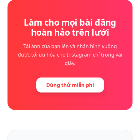
Làm cho mọi bài đăng
hoàn hảo trên lưới
Tải ảnh của bạn lên và nhận hình vuông
được tối ưu hóa cho Instagram chỉ trong vài
giây.
Dùng thử miễn phí