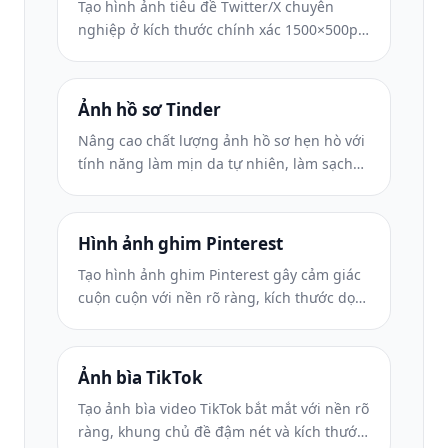
Tạo hình ảnh tiêu đề Twitter/X chuyên
nghiệp ở kích thước chính xác 1500×500px.
Tài khoản chồng ảnh hồ sơ, hoạt động ở cả
chế độ tối và chế độ sáng.
Ảnh hồ sơ Tinder
Nâng cao chất lượng ảnh hồ sơ hẹn hò với
tính năng làm mịn da tự nhiên, làm sạch
nền, chỉnh sửa ánh sáng và phân loại màu
tinh tế để trông chân thực — không qua
lọc.
Hình ảnh ghim Pinterest
Tạo hình ảnh ghim Pinterest gây cảm giác
cuộn cuộn với nền rõ ràng, kích thước dọc
2:3 tối ưu, cải tiến màu sắc rực rỡ và bố cục
sẵn sàng ghim.
Ảnh bìa TikTok
Tạo ảnh bìa video TikTok bắt mắt với nền rõ
ràng, khung chủ đề đậm nét và kích thước