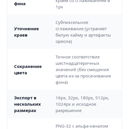
краем со сглаживанием в
фона
1px
Субпиксельное
Уточнение
сглаживание (устраняет
краев
белую кайму и артефакты
ореола)
Точное соответствие
шестнадцатеричных
Сохранение
значений (без смещения
цвета
цвета из-за просачивания
фона)
Экспорт в
16px, 32px, 180px, 512px,
нескольких
1024px и исходное
размерах
разрешение
PNG-32 с альфа-каналом