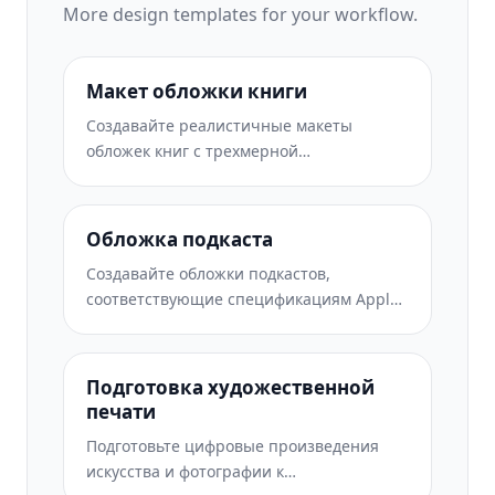
More
design
templates for your workflow.
Макет обложки книги
Создавайте реалистичные макеты
обложек книг с трехмерной
перспективой, теневой визуализацией и
фоном образа жизни для авторского
маркетинга и рекламных акций
Обложка подкаста
издателей.
Создавайте обложки подкастов,
соответствующие спецификациям Apple
Podcasts и Spotify, с заменой фона,
изоляцией портрета хоста и готовыми к
типографике макетами.
Подготовка художественной
печати
Подготовьте цифровые произведения
искусства и фотографии к