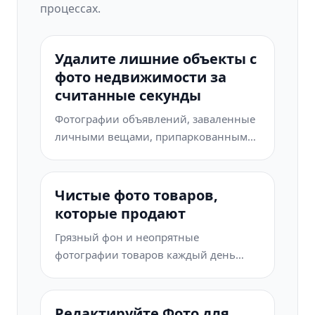
процессах.
Удалите лишние объекты с
фото недвижимости за
считанные секунды
Фотографии объявлений, заваленные
личными вещами, припаркованными
машинами или стройматериалами,
отпугивают покупателей. Magic Eraser
использует ИИ для мгновенной
Чистые фото товаров,
очистки ваших фото — навыки
которые продают
Photoshop не нужны.
Грязный фон и неопрятные
фотографии товаров каждый день
стоят вам продаж. Magic Eraser
помогает создавать чистые,
профессиональные изображения за
Редактируйте Фото для