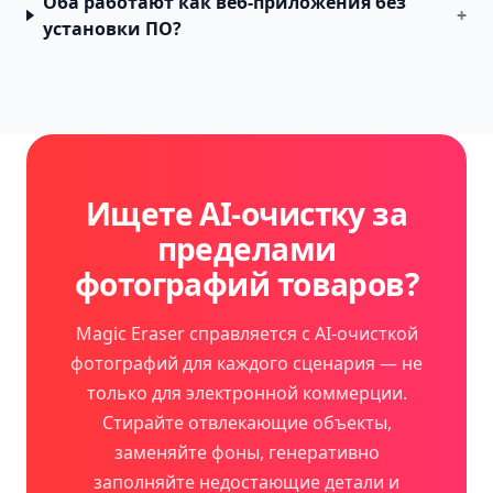
Оба работают как веб-приложения без
+
установки ПО?
Ищете AI-очистку за
пределами
фотографий товаров?
Magic Eraser справляется с AI-очисткой
фотографий для каждого сценария — не
только для электронной коммерции.
Стирайте отвлекающие объекты,
заменяйте фоны, генеративно
заполняйте недостающие детали и