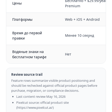
Бесплатно + $29.99/year
Цены
Premium
Платформы
Web + iOS + Android
Время до первой
Менее 10 секунд
правки
Водяные знаки на
Нет
бесплатном тарифе
Review source trail
Feature rows summarize visible product positioning and
should be rechecked against official product pages before
purchase, migration, or compliance decisions.
Last content review May 16, 2026
Pixelcut source: official product site
(https://www.pixelcut.ai/)