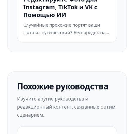
секунды — без навыков Photoshop.
Instagram, TikTok и VK с
Загрузите фото, удалите всё лишнее и
Помощью ИИ
размещайте с уверенностью.
Случайные прохожие портят ваши
фото из путешествий? Беспорядок на
фоне убивает ваши селфи? Хватит
тратить часы в Фотошопе. Magic Eraser
удаляет всё лишнее, очищает фон и
адаптирует фото под любой формат —
в одно касание.
Похожие руководства
Изучите другие руководства и
редакционный контент, связанные с этим
сценарием.