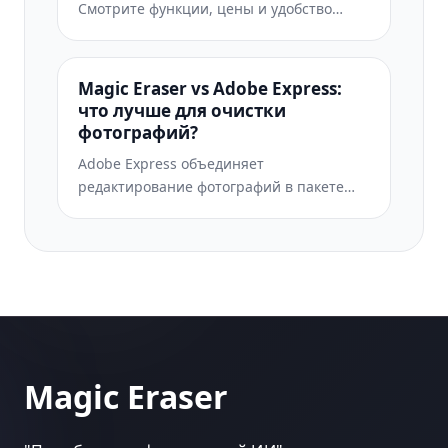
Смотрите функции, цены и удобство
использования бок о бок. Узнайте,
почему Magic Eraser — лучший выбор
для AI-обработки фото.
Magic Eraser vs Adobe Express:
что лучше для очистки
фотографий?
Adobe Express объединяет
редактирование фотографий в пакете
для дизайна и создания контента,
связанном с Adobe Firefly. Magic Eraser
создан специально для очистки
фотографий с помощью ИИ: удаление
объектов, замена фона, генеративная
заливка и улучшение. Это сравнение
показывает, где каждый инструмент
подходит лучше всего.
Magic Eraser