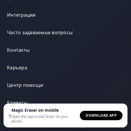
Интеграции
Часто задаваемые вопросы
Контакты
Карьера
Центр помощи
Клиенты
Magic Eraser on mobile
×
DOWNLOAD APP
Open the app to edit faster on your
Глоссарий
phone.