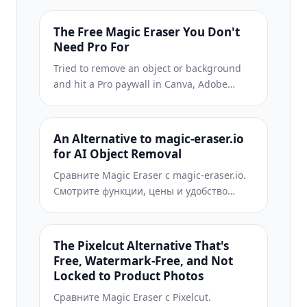
Eraser предоставляет именно те
инструменты обработки фото, которые
The Free Magic Eraser You Don't
вам действительно нужны — удаление
Need Pro For
объектов, удаление фона, улучшение с
Tried to remove an object or background
помощью AI и генеративную заливку — в
and hit a Pro paywall in Canva, Adobe
более простом интерфейсе, который
Express/Photoshop, or Fotor? Magic Eraser
работает в вебе и на мобильных
does the same job — object removal,
устройствах и не требует подписки для
background removal, watermark cleanup,
начала работы.
An Alternative to magic-eraser.io
and enhancement — for free. No
for AI Object Removal
subscription, and no watermark stamped
Сравните Magic Eraser с magic-eraser.io.
on your download.
Смотрите функции, цены и удобство
использования бок о бок. Узнайте,
почему Magic Eraser — лучший выбор
для AI-обработки фото.
The Pixelcut Alternative That's
Free, Watermark-Free, and Not
Locked to Product Photos
Сравните Magic Eraser с Pixelcut.