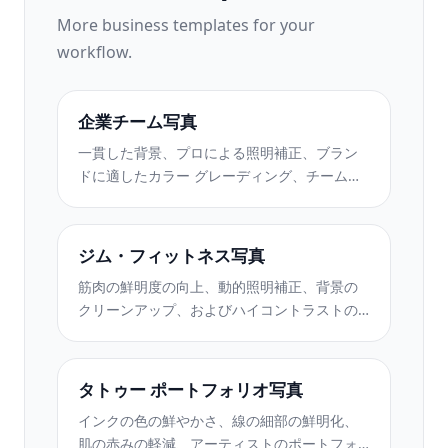
More
business
templates for your
workflow.
企業チーム写真
一貫した背景、プロによる照明補正、ブラン
ドに適したカラー グレーディング、チーム全
体で均一な画質を備えたポーランドの企業チ
ームの写真。
ジム・フィットネス写真
筋肉の鮮明度の向上、動的照明補正、背景の
クリーンアップ、およびハイコントラストの
運動用カラー グレーディングを使用して、ジ
ムやフィットネスの写真を強化します。
タトゥー ポートフォリオ写真
インクの色の鮮やかさ、線の細部の鮮明化、
肌の赤みの軽減、アーティストのポートフォ