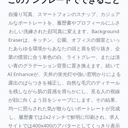
自撮り写真、スマートフォンのスナップ、カジュア
ルなポートレートを、履歴書やプロフィールにふさ
わしい洗練された顔写真に変えます。Background
Eraserは、キッチン、公園、オフィスの個室といっ
たあらゆる環境からあなたの頭と肩を切り抜き、企
業の慣習に合う単色の白、ライトグレー、または淡
い青のグラデーション背景に置き換えます。続いて
AI Enhanceが、天井の蛍光灯や強い窓明かりによる
露出のばらつきを補正し、自然な毛穴のディテール
を残しながら肌の質感を滑らかにし、見る人の視線
が顔に向くよう目をシャープにします。その結果、
均一に照らされた気が散らないポートレートが完成
し、履歴書では2x2インチで鮮明に印刷され、求人
サイトでは400x400のアバターとしてくっきり表示