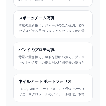
リオや Instagram のきれいな背景により、タ
トゥー ポートフォリオの写真を強化します。
スポーツチーム写真
背景の置き換え、ジャージの色の強調、名簿
やプログラム用のスタジアムやスタジオの背
景を使用して、プロのチームや個々のプレー
ヤーの写真を作成します。
バンドのプロモ写真
背景の置き換え、劇的な照明の強化、プレス
キットや会場への提出用の印刷準備の整った
出力を備えた、プロのバンドやミュージシャ
ンのプロモーション写真を作成します。
ネイルアート ポートフォリオ
Instagram のポートフォリオや予約ページ向
けに、マクロレベルのディテール強化、本物
のジェルとポリッシュの色の正確さ、きれい
な手の位置を備えたネイル アートを紹介しま