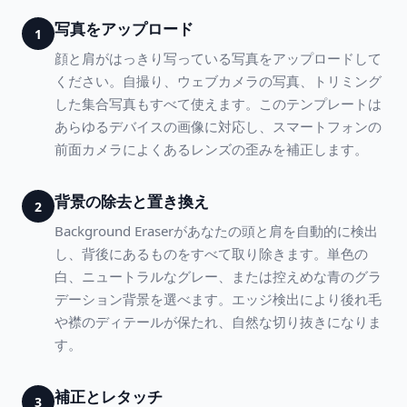
写真をアップロード
1
顔と肩がはっきり写っている写真をアップロードして
ください。自撮り、ウェブカメラの写真、トリミング
した集合写真もすべて使えます。このテンプレートは
あらゆるデバイスの画像に対応し、スマートフォンの
前面カメラによくあるレンズの歪みを補正します。
背景の除去と置き換え
2
Background Eraserがあなたの頭と肩を自動的に検出
し、背後にあるものをすべて取り除きます。単色の
白、ニュートラルなグレー、または控えめな青のグラ
デーション背景を選べます。エッジ検出により後れ毛
や襟のディテールが保たれ、自然な切り抜きになりま
す。
補正とレタッチ
3