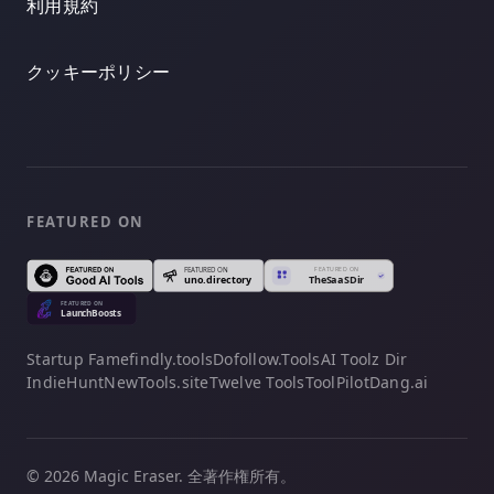
利用規約
クッキーポリシー
FEATURED ON
Startup Fame
findly.tools
Dofollow.Tools
AI Toolz Dir
IndieHunt
NewTools.site
Twelve Tools
ToolPilot
Dang.ai
© 2026 Magic Eraser. 全著作権所有。