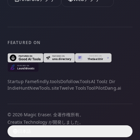
FEATURED ON
Startup Fame
findly.tools
Dofollow.Tools
AI Toolz Dir
IndieHunt
NewTools.site
Twelve Tools
ToolPilot
Dang.ai
© 2026 Magic Eraser. 全著作権所有。
Creatix Technology が開発しました。
日本語