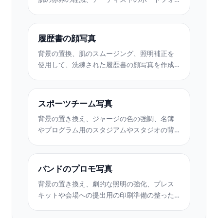
リオや Instagram のきれいな背景により、タ
トゥー ポートフォリオの写真を強化します。
履歴書の顔写真
背景の置換、肌のスムージング、照明補正を
使用して、洗練された履歴書の顔写真を作成
します。履歴書、求人ポータル、企業ディレ
クトリに最適です。
スポーツチーム写真
背景の置き換え、ジャージの色の強調、名簿
やプログラム用のスタジアムやスタジオの背
景を使用して、プロのチームや個々のプレー
ヤーの写真を作成します。
バンドのプロモ写真
背景の置き換え、劇的な照明の強化、プレス
キットや会場への提出用の印刷準備の整った
出力を備えた、プロのバンドやミュージシャ
ンのプロモーション写真を作成します。