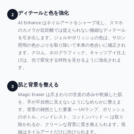
ディテールと色を強化
2
AI Enhance はネイルアートをシャープ化し、スマホ
のカメラが近距離では捉えられない微細なディテール
を引き出します。ジェルやポリッシュの色は、サロン
照明の色かぶりを取り除いて本来の色合いに補正され
ます。クロム、ホログラフィック、キャッツアイ仕上
げは、光で変化する特性を見せるように強化されま
す。
肌と背景を整える
3
Magic Eraser は爪まわりの甘皮の赤みや乾燥した肌
を、手が不自然に見えないようになめらかに整えま
す。背景の雑然とした要素 — UVランプ、ポリッシュ
のボトル、ハンドレスト、コットンパッド — は取り
除かれるか、クリーンな背景に置き換えられます。視
線はネイルアートだけに向けられます。