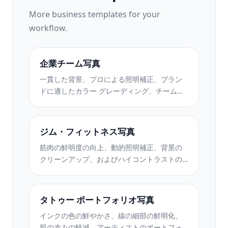
More
business
templates for your
workflow.
企業チーム写真
一貫した背景、プロによる照明補正、ブラン
ドに適したカラー グレーディング、チーム全
体で均一な画質を備えたポーランドの企業チ
ームの写真。
ジム・フィットネス写真
筋肉の鮮明度の向上、動的照明補正、背景の
クリーンアップ、およびハイコントラストの
運動用カラー グレーディングを使用して、ジ
ムやフィットネスの写真を強化します。
タトゥー ポートフォリオ写真
インクの色の鮮やかさ、線の細部の鮮明化、
肌の赤みの軽減、アーティストのポートフォ