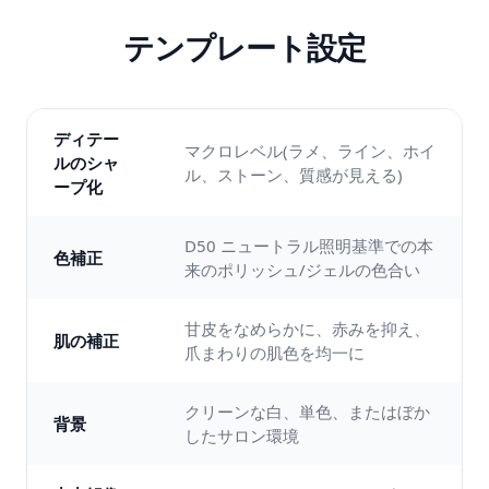
テンプレート設定
ディテー
マクロレベル(ラメ、ライン、ホイ
ルのシャ
ル、ストーン、質感が見える)
ープ化
D50 ニュートラル照明基準での本
色補正
来のポリッシュ/ジェルの色合い
甘皮をなめらかに、赤みを抑え、
肌の補正
爪まわりの肌色を均一に
クリーンな白、単色、またはぼか
背景
したサロン環境