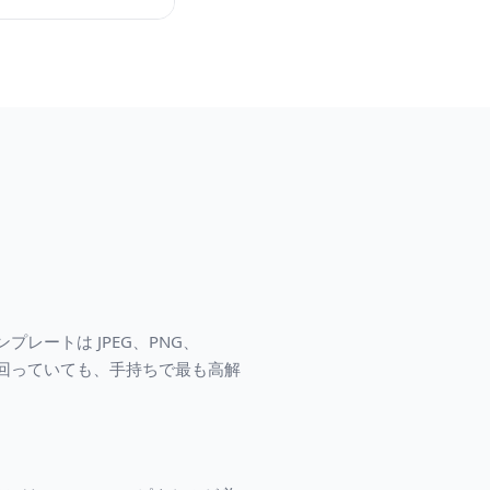
レートは JPEG、PNG、
下回っていても、手持ちで最も高解