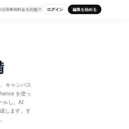
除
活用事例
料金
その他
ログイン
編集を始める
備
ト、キャンバス
nce を使っ
ルし、AI
作成します。す
す。