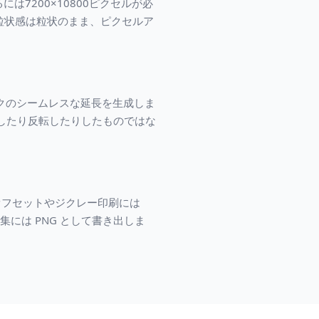
は7200×10800ピクセルが必
の粒状感は粒状のまま、ピクセルア
ークのシームレスな延長を生成しま
したり反転したりしたものではな
オフセットやジクレー印刷には
編集には PNG として書き出しま