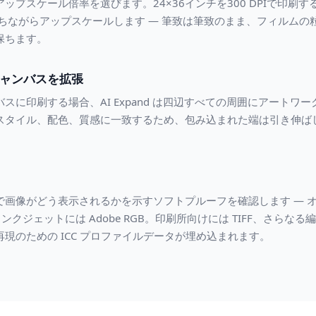
プスケール倍率を選びます。24×36インチを300 DPIで印刷するに
保ちながらアップスケールします — 筆致は筆致のまま、フィルム
保ちます。
ャンバスを拡張
スに印刷する場合、AI Expand は四辺すべての周囲にアートワ
スタイル、配色、質感に一致するため、包み込まれた端は引き伸ば
で画像がどう表示されるかを示すソフトプルーフを確認します — 
ンクジェットには Adobe RGB。印刷所向けには TIFF、さらなる
現のための ICC プロファイルデータが埋め込まれます。