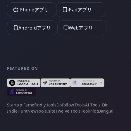
iPhoneアプリ
iPadアプリ
Androidアプリ
Webアプリ
FEATURED ON
Startup Fame
findly.tools
Dofollow.Tools
AI Toolz Dir
IndieHunt
NewTools.site
Twelve Tools
ToolPilot
Dang.ai