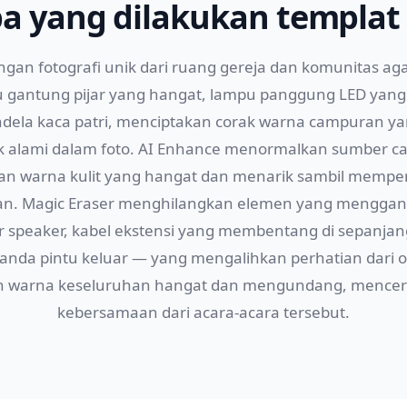
a yang dilakukan templat 
ngan fotografi unik dari ruang gereja dan komunitas ag
antung pijar yang hangat, lampu panggung LED yang 
ndela kaca patri, menciptakan corak warna campuran y
k alami dalam foto. AI Enhance menormalkan sumber c
an warna kulit yang hangat dan menarik sambil memper
an. Magic Eraser menghilangkan elemen yang mengga
r speaker, kabel ekstensi yang membentang di sepanjan
tanda pintu keluar — yang mengalihkan perhatian dari
ian warna keseluruhan hangat dan mengundang, menc
kebersamaan dari acara-acara tersebut.