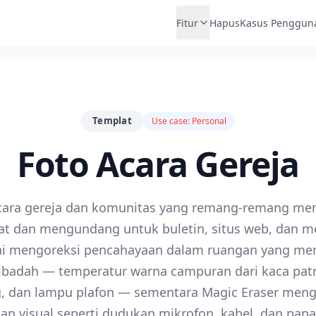
Fitur
Hapus
Kasus Penggun
Templat
Use case:
Personal
Foto Acara Gereja
cara gereja dan komunitas yang remang-remang me
t dan mengundang untuk buletin, situs web, dan me
ni mengoreksi pencahayaan dalam ruangan yang me
ibadah — temperatur warna campuran dari kaca patr
, dan lampu plafon — sementara Magic Eraser meng
n visual seperti dudukan mikrofon, kabel, dan pap