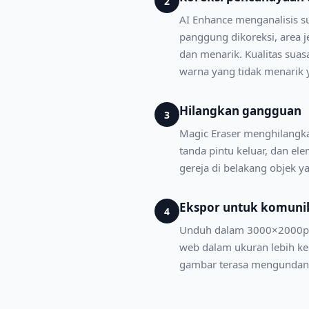
2
AI Enhance menganalisis 
panggung dikoreksi, area 
dan menarik. Kualitas suas
warna yang tidak menarik 
Hilangkan gangguan
3
Magic Eraser menghilangka
tanda pintu keluar, dan el
gereja di belakang objek y
Ekspor untuk komunik
4
Unduh dalam 3000×2000px un
web dalam ukuran lebih ke
gambar terasa mengundang