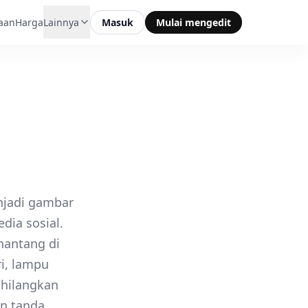
aan
Harga
Lainnya
Masuk
Mulai mengedit
njadi gambar
dia sosial.
nantang di
i, lampu
hilangkan
an tanda