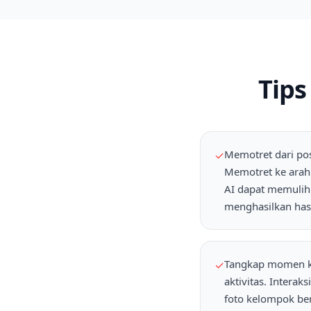
Tips
Memotret dari po
✓
Memotret ke arah
AI dapat memulihk
menghasilkan hasi
Tangkap momen ko
✓
aktivitas. Intera
foto kelompok be