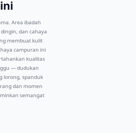
ini
ama. Area ibadah
dingin, dan cahaya
ang membuat kulit
ahaya campuran ini
tahankan kualitas
nggu — dudukan
g lorong, spanduk
 orang dan momen
erminkan semangat