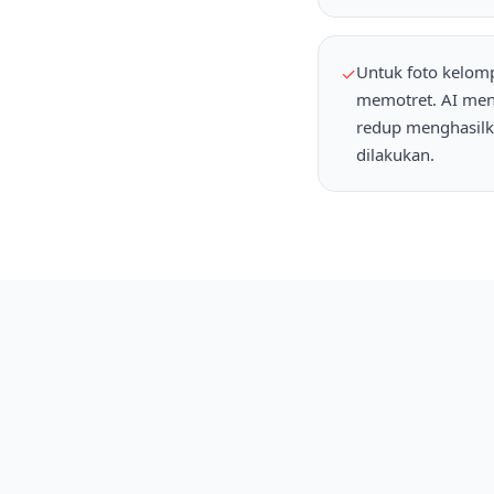
Untuk foto kelomp
✓
memotret. AI men
redup menghasilk
dilakukan.