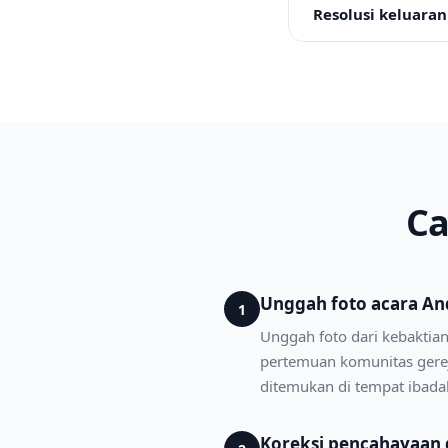
Resolusi keluaran
Ca
Unggah foto acara An
1
Unggah foto dari kebaktia
pertemuan komunitas gerej
ditemukan di tempat ibadah
Koreksi pencahayaan