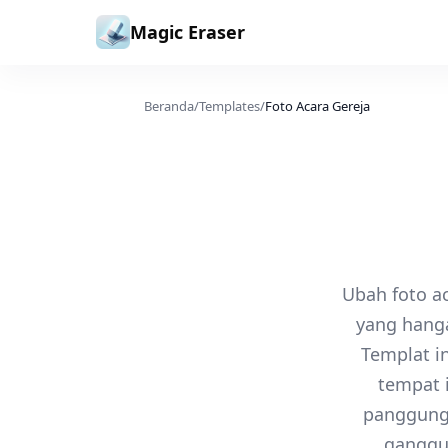
Lewati ke konten
Magic Eraser
Beranda
/
Templates
/
Foto Acara Gereja
Ubah foto a
yang hanga
Templat i
tempat 
panggung
ganggua