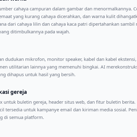
sumber cahaya campuran dalam gambar dan menormalkannya. Co
jemaat yang kurang cahaya dicerahkan, dan warna kulit dihangat
ana dari cahaya lilin dan cahaya kaca patri dipertahankan samb
yang ditimbulkannya pada wajah.
n dudukan mikrofon, monitor speaker, kabel dan kabel ekstensi
emen utilitarian lainnya yang memenuhi bingkai. AI merekonstruks
ang dihapus untuk hasil yang bersih.
asi gereja
tuk buletin gereja, header situs web, dan fitur buletin berita
cil tersedia untuk kampanye email dan kiriman media sosial. Pe
 di semua platform.