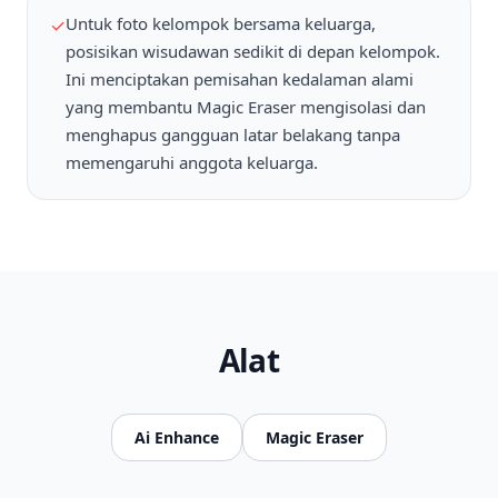
Untuk foto kelompok bersama keluarga,
✓
posisikan wisudawan sedikit di depan kelompok.
Ini menciptakan pemisahan kedalaman alami
yang membantu Magic Eraser mengisolasi dan
menghapus gangguan latar belakang tanpa
memengaruhi anggota keluarga.
Alat
Ai Enhance
Magic Eraser