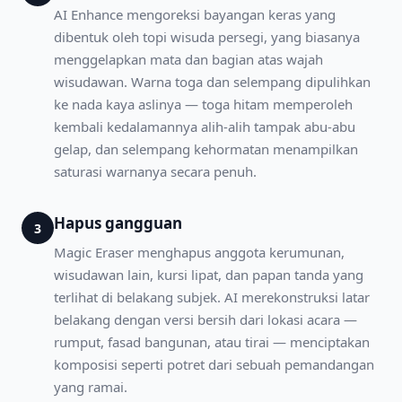
AI Enhance mengoreksi bayangan keras yang
dibentuk oleh topi wisuda persegi, yang biasanya
menggelapkan mata dan bagian atas wajah
wisudawan. Warna toga dan selempang dipulihkan
ke nada kaya aslinya — toga hitam memperoleh
kembali kedalamannya alih-alih tampak abu-abu
gelap, dan selempang kehormatan menampilkan
saturasi warnanya secara penuh.
Hapus gangguan
3
Magic Eraser menghapus anggota kerumunan,
wisudawan lain, kursi lipat, dan papan tanda yang
terlihat di belakang subjek. AI merekonstruksi latar
belakang dengan versi bersih dari lokasi acara —
rumput, fasad bangunan, atau tirai — menciptakan
komposisi seperti potret dari sebuah pemandangan
yang ramai.