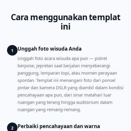
Cara menggunakan templat
ini
Unggah foto wisuda Anda
1
Unggah foto acara wisuda apa pun — potret
berpose, jepretan saat berjalan menyeberangi
panggung, lemparan topi, atau momen perayaan
spontan. Templat ini menangani foto dari ponsel
pintar dan kamera DSLR yang diambil dalam kondisi
pencahayaan apa pun, dari sinar matahari luar
ruangan yang terang hingga auditorium dalam
ruangan yang remang-remang.
Perbaiki pencahayaan dan warna
2