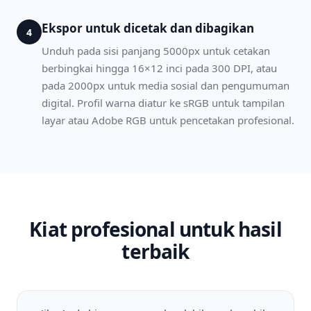
Ekspor untuk dicetak dan dibagikan
4
Unduh pada sisi panjang 5000px untuk cetakan
berbingkai hingga 16×12 inci pada 300 DPI, atau
pada 2000px untuk media sosial dan pengumuman
digital. Profil warna diatur ke sRGB untuk tampilan
layar atau Adobe RGB untuk pencetakan profesional.
Kiat profesional untuk hasil
terbaik