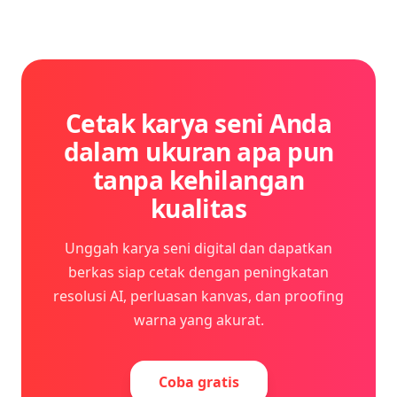
Cetak karya seni Anda
dalam ukuran apa pun
tanpa kehilangan
kualitas
Unggah karya seni digital dan dapatkan
berkas siap cetak dengan peningkatan
resolusi AI, perluasan kanvas, dan proofing
warna yang akurat.
Coba gratis