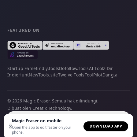
FEATURED ON
Startup Fame
findly.tools
Dofollow.Tools
AI Toolz Dir
IndieHunt
NewTools.site
Twelve Tools
ToolPilot
Dang.ai
© 2026 Magic Eraser. Semua hak dilindungi.
Dibuat oleh Creatix Technology.
Bahasa Indonesia
Magic Eraser on mobile
×
DOWNLOAD APP
Open the app to edit faster on your
phone.