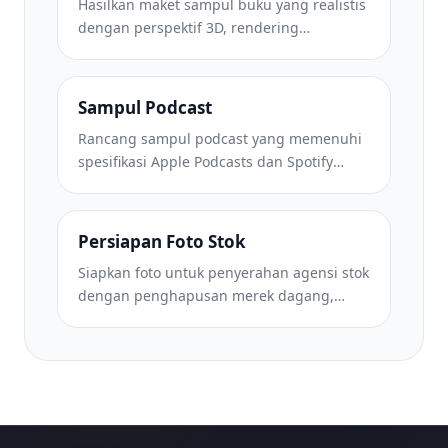
Hasilkan maket sampul buku yang realistis
dengan perspektif 3D, rendering
bayangan, dan latar belakang gaya hidup
untuk pemasaran penulis dan promosi
penerbit.
Sampul Podcast
Rancang sampul podcast yang memenuhi
spesifikasi Apple Podcasts dan Spotify
dengan penggantian latar belakang,
isolasi potret host, dan tata letak siap
tipografi.
Persiapan Foto Stok
Siapkan foto untuk penyerahan agensi stok
dengan penghapusan merek dagang,
pengeditan kepatuhan rilis model,
pemeriksaan kualitas teknis, dan
persyaratan format khusus agensi.