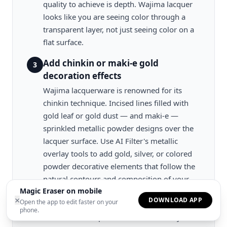
quality to achieve is depth. Wajima lacquer
looks like you are seeing color through a
transparent layer, not just seeing color on a
flat surface.
Add chinkin or maki-e gold
3
decoration effects
Wajima lacquerware is renowned for its
chinkin technique. Incised lines filled with
gold leaf or gold dust — and maki-e —
sprinkled metallic powder designs over the
lacquer surface. Use AI Filter's metallic
overlay tools to add gold, silver, or colored
powder decorative elements that follow the
natural contours and composition of your
Magic Eraser on mobile
image. For chinkin-style effects, apply fine
×
DOWNLOAD APP
Open the app to edit faster on your
gold line work along edges and structural
phone.
lines in the composition. For maki-e-style