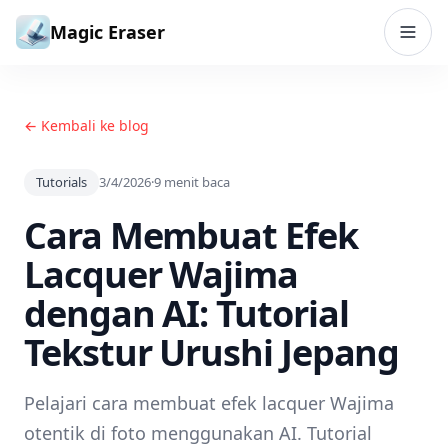
Lewati ke konten
Magic Eraser
← Kembali ke blog
Tutorials
3/4/2026
·
9
menit baca
Cara Membuat Efek
Lacquer Wajima
dengan AI: Tutorial
Tekstur Urushi Jepang
Pelajari cara membuat efek lacquer Wajima
otentik di foto menggunakan AI. Tutorial