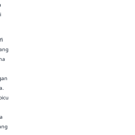
a
i
fi
yang
na
gan
a.
picu
ya
ang