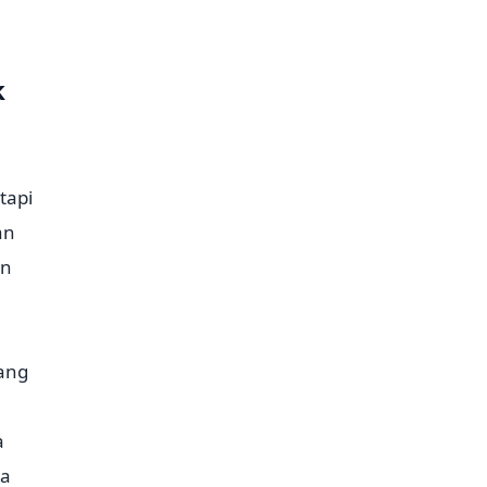
k
tapi
an
an
yang
a
ma