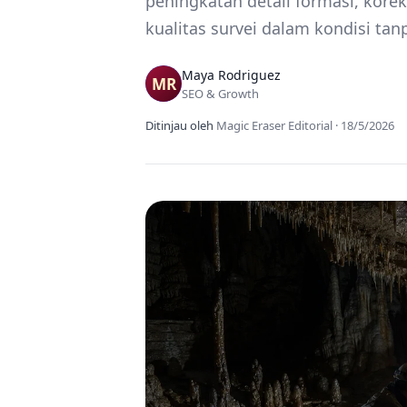
peningkatan detail formasi, kore
kualitas survei dalam kondisi ta
Maya Rodriguez
SEO & Growth
Ditinjau oleh
Magic Eraser Editorial
·
18/5/2026