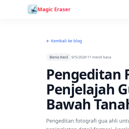
Lewati ke konten
Magic Eraser
← Kembali ke blog
Bisnis Kecil
9/5/2026
·
11
menit baca
Pengeditan 
Penjelajah 
Bawah Tanah
Pengeditan fotografi gua ahli unt