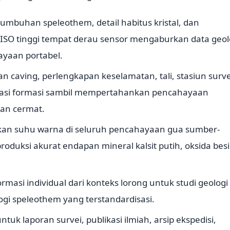
umbuhan speleothem, detail habitus kristal, dan
 ISO tinggi tempat derau sensor mengaburkan data geol
ayaan portabel.
 caving, perlengkapan keselamatan, tali, stasiun surve
ntasi formasi sambil mempertahankan pencahayaan
gan cermat.
kan suhu warna di seluruh pencahayaan gua sumber-
duksi akurat endapan mineral kalsit putih, oksida besi
masi individual dari konteks lorong untuk studi geologi
ogi speleothem yang terstandardisasi.
k laporan survei, publikasi ilmiah, arsip ekspedisi,