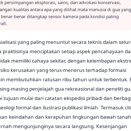
di persimpangan eksplorasi, sains, dan advokasi konservasi,
ngan kualitas antara apa yang dilihat mata manusia di gua yang
 benar-benar ditangkap sensor kamera pada kondisi paling
afi.
sialisasi yang paling menuntut secara teknis dalam selu
a praktisinya menciptakan setiap aspek pencahayaan da
 tidak memiliki cahaya sekitar, dengan kelembapan ekst
isiko kerusakan yang terus-menerus terhadap formasi
kin membutuhkan ratusan ribu tahun untuk terbentuk. 
ing-masing penjelajah gua rekreasional dan peneliti gu
i tujuan mulai dari catatan ekspedisi pribadi dan berbag
eologi formal dan ilustrasi publikasi ilmiah. Termasuk cit
kan keindahan dan kerapuhan lingkungan bawah tana
pernah mengunjunginya secara langsung. Kesenjangan