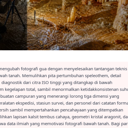
mengubah fotografi gua dengan menyelesaikan tantangan teknis
wah tanah. Memulihkan pita pertumbuhan speleothem, detail
 diagnostik dari citra ISO tinggi yang ditangkap di bawah
am kegelapan total, sambil menormalkan ketidakkonsistenan suh
 buatan campuran yang menerangi lorong tiga dimensi yang
latan ekspedisi, stasiun survei, dan personel dari catatan forma
bersih sambil mempertahankan pencahayaan yang ditempatkan
kan lapisan kalsit tembus cahaya, geometri kristal aragonit, d
a data ilmiah yang memotivasi fotografi bawah tanah. Bagi par