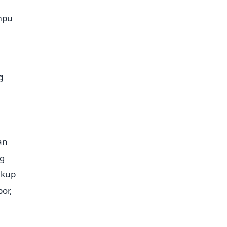
mpu
g
an
ng
akup
or,