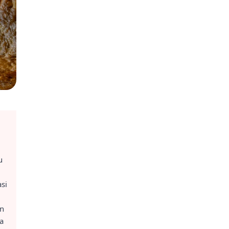
u
si
an
a