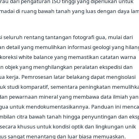
u dari pengaturan ISO tinggi yang diperlukan untuk
dai di ruang bawah tanah yang luas dengan daya la
i seluruh rentang tantangan fotografi gua, mulai dari
 detail yang memulihkan informasi geologi yang hilan
i koreksi white balance yang memastikan catatan warna
n objek yang menghilangkan peralatan ekspedisi dan
a kerja. Pemrosesan latar belakang dapat mengisolasi
ntuk studi komparatif, sementara peningkatan memulihk
n, dan pewarnaan mineral yang membawa data ilmiah ya
o gua untuk mendokumentasikannya. Panduan ini menc
ambilan citra bawah tanah hingga penyuntingan dan eksp
ecara khusus untuk kondisi optik dan lingkungan unik
igus sangat menantang dan luar biasa memuaskan.