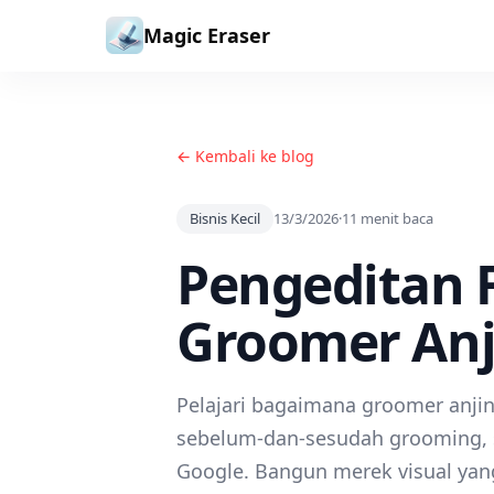
Lewati ke konten
Magic Eraser
← Kembali ke blog
Bisnis Kecil
13/3/2026
·
11
menit baca
Pengeditan 
Groomer Anj
Pelajari bagaimana groomer anji
sebelum-dan-sesudah grooming, sh
Google. Bangun merek visual yan