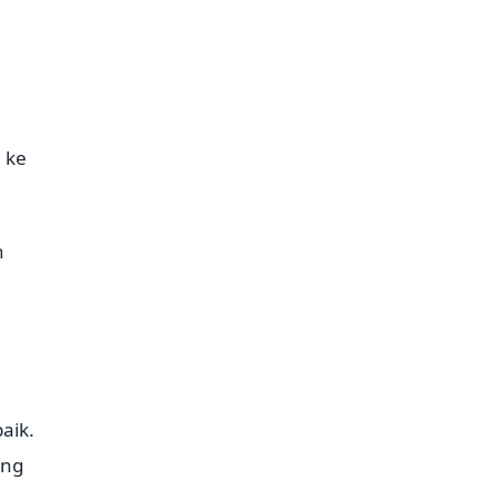
 ke
h
aik.
ing