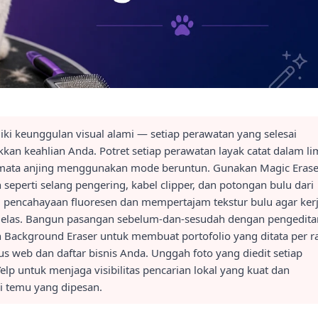
ki keunggulan visual alami — setiap perawatan yang selesai
kan keahlian Anda. Potret setiap perawatan layak catat dalam li
an mata anjing menggunakan mode beruntun. Gunakan Magic Erase
eperti selang pengering, kabel clipper, dan potongan bulu dari
i pencahayaan fluoresen dan mempertajam tekstur bulu agar ker
 jelas. Bangun pasangan sebelum-dan-sesudah dengan pengedita
n Background Eraser untuk membuat portofolio yang ditata per r
us web dan daftar bisnis Anda. Unggah foto yang diedit setiap
elp untuk menjaga visibilitas pencarian lokal yang kuat dan
i temu yang dipesan.