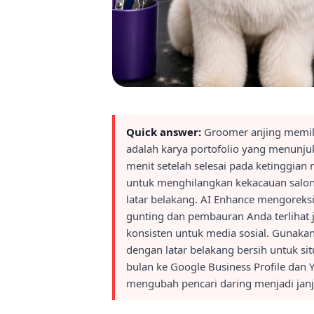
Quick answer:
Groomer anjing memili
adalah karya portofolio yang menunjuk
menit setelah selesai pada ketinggi
untuk menghilangkan kekacauan salon s
latar belakang. AI Enhance mengoreks
gunting dan pembauran Anda terlihat
konsisten untuk media sosial. Gunaka
dengan latar belakang bersih untuk sit
bulan ke Google Business Profile dan Y
mengubah pencari daring menjadi janj