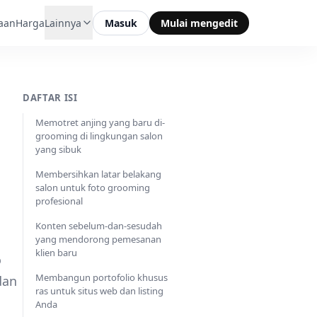
aan
Harga
Lainnya
Masuk
Mulai mengedit
DAFTAR ISI
Memotret anjing yang baru di-
grooming di lingkungan salon
yang sibuk
Membersihkan latar belakang
salon untuk foto grooming
profesional
Konten sebelum-dan-sesudah
yang mendorong pemesanan
klien baru
o
Membangun portofolio khusus
dan
ras untuk situs web dan listing
Anda