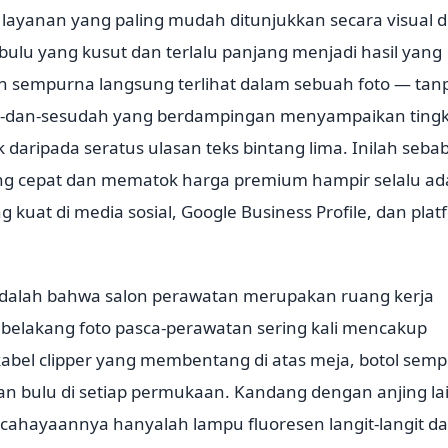
 layanan yang paling mudah ditunjukkan secara visual d
bulu yang kusut dan terlalu panjang menjadi hasil yang
an sempurna langsung terlihat dalam sebuah foto — tan
lum-dan-sesudah yang berdampingan menyampaikan ting
 daripada seratus ulasan teks bintang lima. Inilah seba
ng cepat dan mematok harga premium hampir selalu ad
g kuat di media sosial, Google Business Profile, dan pla
adalah bahwa salon perawatan merupakan ruang kerja
r belakang foto pasca-perawatan sering kali mencakup
abel clipper yang membentang di atas meja, botol semp
 bulu di setiap permukaan. Kandang dengan anjing la
ahayaannya hanyalah lampu fluoresen langit-langit d