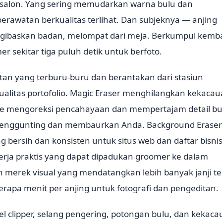
i salon. Yang sering memudarkan warna bulu dan
rawatan berkualitas terlihat. Dan subjeknya — anjing
ngibaskan badan, melompat dari meja. Berkumpul kemba
 sekitar tiga puluh detik untuk berfoto.
tan yang terburu-buru dan berantakan dari stasiun
ualitas portofolio. Magic Eraser menghilangkan kekaca
ance mengoreksi pencahayaan dan mempertajam detail bu
enggunting dan membaurkan Anda. Background Eraser
g bersih dan konsisten untuk situs web dan daftar bisni
erja praktis yang dapat dipadukan groomer ke dalam
merek visual yang mendatangkan lebih banyak janji t
rapa menit per anjing untuk fotografi dan pengeditan.
l clipper, selang pengering, potongan bulu, dan kekac