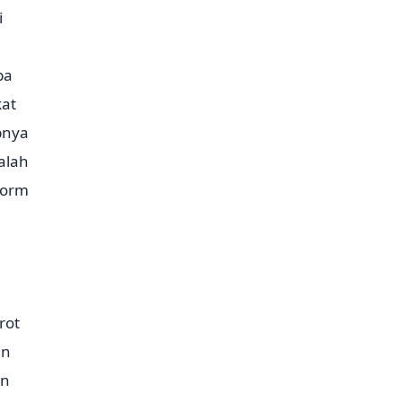
i
pa
kat
bnya
alah
tform
rot
in
an