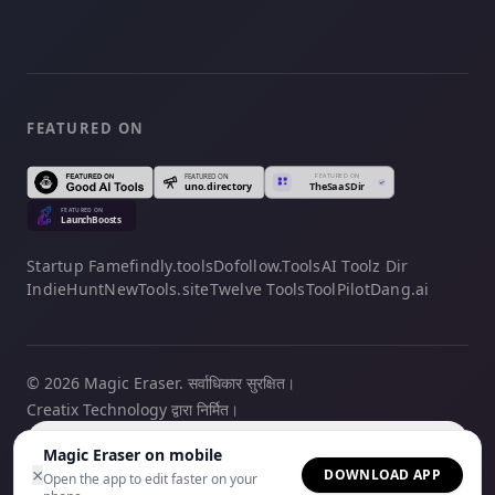
FEATURED ON
Startup Fame
findly.tools
Dofollow.Tools
AI Toolz Dir
IndieHunt
NewTools.site
Twelve Tools
ToolPilot
Dang.ai
© 2026 Magic Eraser. सर्वाधिकार सुरक्षित।
Creatix Technology द्वारा निर्मित।
हिन्दी
Magic Eraser on mobile
×
DOWNLOAD APP
Open the app to edit faster on your