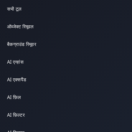
सभी टूल
ऑब्जेक्ट रिमूवल
बैकग्राउंड रिमूवर
AI एन्हांस
AI एक्सपैंड
AI फ़िल
AI फ़िल्टर