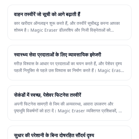
दूर करने, कैंपस इमेजरी को बढ़ाने और हर दर्शक के लिए शानदार दृश्य
बनाने में मदद करता है।
वाहन तस्वीरें जो सूची को आगे बढ़ाती हैं
कार खरीदार ऑनलाइन शुरू करते हैं, और तस्वीरें सूचीबद्ध करना आपका
शोरूम है। Magic Eraser डीलरशिप और निजी विक्रेताओं को
प्रतिबिंबों को हटाने, बहुत सारी पृष्ठभूमि को साफ करने और वाहन छवियों को
बढ़ाने में मदद करता है ताकि प्रत्येक सूची शोरूम के लिए तैयार दिखे और
टेस्ट ड्राइव चलाए।
स्वास्थ्य सेवा प्रदाताओं के लिए व्यावसायिक इमेजरी
मरीज़ विश्वास के आधार पर प्रदाताओं का चयन करते हैं, और पेशेवर दृश्य
पहली नियुक्ति से पहले उस विश्वास का निर्माण करते हैं। Magic Eraser
क्लीनिकों, अस्पतालों और टेलीहेल्थ प्लेटफार्मों को बेहतर स्टाफ हेडशॉट,
स्वच्छ सुविधा फोटो और ब्रांडेड टेलीमेडिसिन संपत्ति बनाने में मदद करता
है।
सेकंडों में स्वच्छ, पेशेवर फिटनेस तस्वीरें
अपनी फिटनेस सामग्री से जिम की अव्यवस्था, आवारा उपकरण और
पृष्ठभूमि विकर्षणों को हटा दें। Magic Eraser व्यक्तिगत प्रशिक्षकों, जिम
मालिकों और फिटनेस प्रभावितों को परिणाम दिखाने वाले परिष्कृत दृश्य
बनाने में मदद करता है।
सुधार की परेशानी के बिना दोषरहित सौंदर्य दृश्य