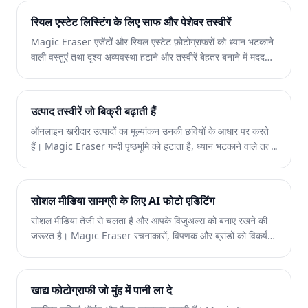
रियल एस्टेट लिस्टिंग के लिए साफ और पेशेवर तस्वीरें
Magic Eraser एजेंटों और रियल एस्टेट फ़ोटोग्राफ़रों को ध्यान भटकाने
वाली वस्तुएं तथा दृश्य अव्यवस्था हटाने और तस्वीरें बेहतर बनाने में मदद
करता है। हर संपादन की समीक्षा करें और स्थानीय लिस्टिंग प्लेटफ़ॉर्म के
प्रकटीकरण नियमों का पालन करें, ताकि तस्वीरें संपत्ति को सही रूप में
दिखाएं।
उत्पाद तस्वीरें जो बिक्री बढ़ाती हैं
ऑनलाइन खरीदार उत्पादों का मूल्यांकन उनकी छवियों के आधार पर करते
हैं। Magic Eraser गन्दी पृष्ठभूमि को हटाता है, ध्यान भटकाने वाले तत्वों
को मिटाता है, और बाज़ार के लिए तैयार उत्पाद फ़ोटो बनाता है जो खरीदार
का विश्वास बनाते हैं और रूपांतरण दर बढ़ाते हैं।
सोशल मीडिया सामग्री के लिए AI फोटो एडिटिंग
सोशल मीडिया तेजी से चलता है और आपके विजुअल्स को बनाए रखने की
जरूरत है। Magic Eraser रचनाकारों, विपणक और ब्रांडों को विकर्षणों
को दूर करने, पृष्ठभूमि बदलने और छवियों को बेहतर बनाने में मदद करता है
ताकि हर पोस्ट इंस्टाग्राम, टिकटॉक और ट्विटर पर भीड़ भरे फ़ीड में
दिखाई दे।
खाद्य फोटोग्राफी जो मुंह में पानी ला दे