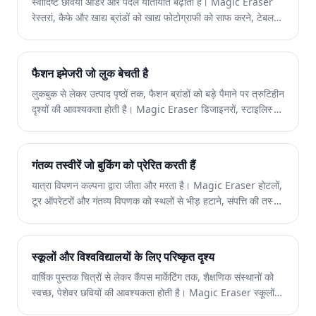
स्वादिष्ट छवियां ऑर्डर और पैदल यातायात बढ़ाती हैं। Magic Eraser
रेस्तरां, कैफे और खाद्य ब्रांडों को खाद्य फोटोग्राफी को साफ करने, टेबल
की अव्यवस्था को दूर करने और मेनू, डिलीवरी ऐप्स और सोशल मीडिया
मार्केटिंग के लिए डिश प्रस्तुति को बढ़ाने में मदद करता है।
फैशन इमेजरी जो लुक बेचती है
लुकबुक से लेकर उत्पाद पृष्ठों तक, फैशन ब्रांडों को बड़े पैमाने पर त्रुटिहीन
दृश्यों की आवश्यकता होती है। Magic Eraser डिजाइनरों, स्टाइलिस्टों
और फैशन विपणक को पृष्ठभूमि हटाने, मॉडल शॉट्स को सुधारने और पॉलिश
किए गए फ्लैट लेज़ बनाने में मदद करता है जो हर परिधान को सर्वश्रेष्ठ रूप
में प्रदर्शित करते हैं।
गंतव्य तस्वीरें जो बुकिंग को प्रेरित करती हैं
यात्रा विपणन कल्पना द्वारा जीता और मरता है। Magic Eraser होटलों,
टूर ऑपरेटरों और गंतव्य विपणक को स्थलों से भीड़ हटाने, संपत्ति की तस्वीरें
साफ करने और सुंदर दृश्यों को बढ़ाने में मदद करता है जो ब्राउज़रों को
बुकर्स में बदल देते हैं।
स्कूलों और विश्वविद्यालयों के लिए परिष्कृत दृश्य
वार्षिक पुस्तक चित्रों से लेकर कैंपस मार्केटिंग तक, शैक्षणिक संस्थानों को
स्वच्छ, पेशेवर छवियों की आवश्यकता होती है। Magic Eraser स्कूलों,
कॉलेजों और ई-लर्निंग प्लेटफार्मों को तस्वीरों से ध्यान भटकाने वाली चीजों को