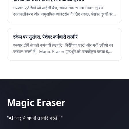
सरकारी एजेंसियों को आईडी बैज, सार्वजनिक-सामना संचार, सुविधा
दस्तावेज़ीकरण और सामुदायिक आउटरीच के लिए स्वच्छ, पेशेवर दृश्यों की
आवश्यकता है। Magic Eraser सार्वजनिक क्षेत्र की टीमों को विशेष
सॉफ्टवेयर या डिज़ाइन स्टाफ के बिना पॉलिश की गई छवियां बनाने में मदद
करता है।
स्केल पर सुसंगत, पेशेवर कर्मचारी तस्वीरें
एचआर टीमें सैकड़ों कर्मचारी हेडशॉट, निर्देशिका फ़ोटो और भर्ती छवियों का
प्रबंधन करती हैं। Magic Eraser पृष्ठभूमि को मानकीकृत करता है,
फोटो की गुणवत्ता बढ़ाता है, और आपको एक बेहतर नियोक्ता ब्रांड बनाए
रखने में मदद करता है - हर नए काम के लिए एक फोटोग्राफर की बुकिंग के
बिना।
Magic Eraser
"
AI जादू से अपनी तस्वीरें बदलें।
"