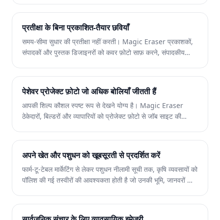
प्रिंट के लिए प्राचीन पोर्टफोलियो छवियां तैयार करता है।
प्रतीक्षा के बिना प्रकाशित-तैयार छवियाँ
समय-सीमा सुधार की प्रतीक्षा नहीं करती। Magic Eraser प्रकाशकों,
संपादकों और पुस्तक डिजाइनरों को कवर फ़ोटो साफ़ करने, संपादकीय
छवियों को ठीक करने और सेकंडों में प्रिंट-तैयार दृश्य तैयार करने में मदद
करता है - किसी फ़ोटोशॉप विशेषज्ञता की आवश्यकता नहीं है।
पेशेवर प्रोजेक्ट फ़ोटो जो अधिक बोलियाँ जीतती हैं
आपकी शिल्प कौशल स्पष्ट रूप से देखने योग्य है। Magic Eraser
ठेकेदारों, बिल्डरों और व्यापारियों को प्रोजेक्ट फ़ोटो से जॉब साइट की
अव्यवस्था को दूर करने, पहले और बाद में आकर्षक तुलना बनाने और नए
व्यवसाय को जीतने वाले पोर्टफोलियो बनाने में मदद करता है।
अपने खेत और पशुधन को खूबसूरती से प्रदर्शित करें
फार्म-टू-टेबल मार्केटिंग से लेकर पशुधन नीलामी सूची तक, कृषि व्यवसायों को
पॉलिश की गई तस्वीरों की आवश्यकता होती है जो उनकी भूमि, जानवरों और
उत्पादों को उजागर करती हैं। Magic Eraser बाड़, उपकरण और
अव्यवस्था को हटा देता है ताकि आपकी कृषि छवियां सर्वोत्तम दिखें।
सार्वजनिक संचार के लिए व्यावसायिक इमेजरी