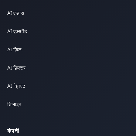
AI एन्हांस
AI एक्सपैंड
AI फ़िल
AI फ़िल्टर
AI क्रिएट
डिज़ाइन
कंपनी