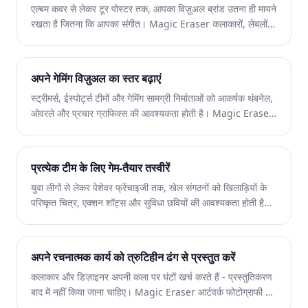
एल्बम कवर से लेकर टूर पोस्टर तक, आपका विज़ुअल ब्रांड उतना ही मायने
रखता है जितना कि आपका संगीत। Magic Eraser कलाकारों, लेबलों
और प्रमोटरों को विकर्षणों को दूर करके, विषयों को अलग करके और हर
शॉट को बेहतर बनाकर आकर्षक इमेजरी बनाने में मदद करता है।
अपने गेमिंग विज़ुअल का स्तर बढ़ाएं
स्ट्रीमर्स, ईस्पोर्ट्स टीमों और गेमिंग सामग्री निर्माताओं को आकर्षक थंबनेल,
ओवरले और प्रचार ग्राफिक्स की आवश्यकता होती है। Magic Eraser
पृष्ठभूमि हटाता है, स्क्रीनशॉट साफ़ करता है, और वर्णों को अलग करता है
ताकि आपकी सामग्री भीड़ भरे फ़ीड में अलग दिखे।
प्रत्येक टीम के लिए गेम-तैयार तस्वीरें
युवा लीगों से लेकर पेशेवर फ्रेंचाइजी तक, खेल संगठनों को खिलाड़ियों के
परिष्कृत चित्र, एक्शन शॉट्स और सुविधा छवियों की आवश्यकता होती है।
Magic Eraser साइडलाइन अव्यवस्था को दूर करता है, एक्शन
फोटोग्राफी को बढ़ाता है, और मीडिया-तैयार दृश्यों को तेजी से वितरित
करता है।
अपने रचनात्मक कार्य को त्रुटिहीन ढंग से प्रस्तुत करें
कलाकार और डिज़ाइनर अपनी कला पर घंटों खर्च करते हैं - प्रस्तुतिकरण
बाद में नहीं किया जाना चाहिए। Magic Eraser आर्टवर्क फोटोग्राफी को
साफ करता है, स्टूडियो प्रतिबिंबों को हटाता है, और गैलरी, क्लाइंट और