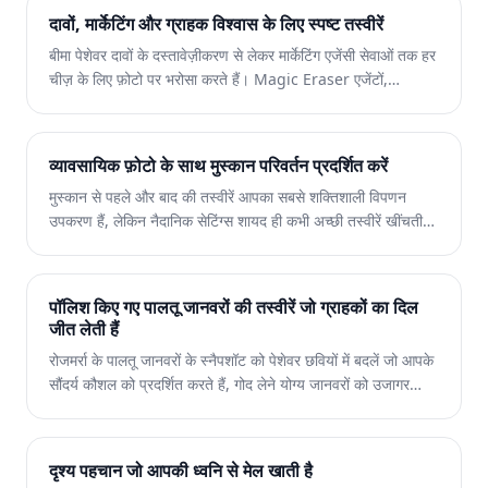
दावों, मार्केटिंग और ग्राहक विश्वास के लिए स्पष्ट तस्वीरें
बीमा पेशेवर दावों के दस्तावेज़ीकरण से लेकर मार्केटिंग एजेंसी सेवाओं तक हर
चीज़ के लिए फ़ोटो पर भरोसा करते हैं। Magic Eraser एजेंटों,
समायोजकों और मार्केटिंग टीमों को स्वच्छ, पेशेवर इमेजरी तैयार करने में मदद
करता है जो स्पष्ट रूप से संचार करती है और आत्मविश्वास पैदा करती है।
व्यावसायिक फ़ोटो के साथ मुस्कान परिवर्तन प्रदर्शित करें
मुस्कान से पहले और बाद की तस्वीरें आपका सबसे शक्तिशाली विपणन
उपकरण हैं, लेकिन नैदानिक ​​​​सेटिंग्स शायद ही कभी अच्छी तस्वीरें खींचती
हैं। Magic Eraser दंत चिकित्सा और ऑर्थोडॉन्टिक प्रथाओं को उपचार
के परिणाम और कार्यालय इमेजरी पेश करने में मदद करता है जो नए रोगियों
को आकर्षित करते हैं।
पॉलिश किए गए पालतू जानवरों की तस्वीरें जो ग्राहकों का दिल
जीत लेती हैं
रोजमर्रा के पालतू जानवरों के स्नैपशॉट को पेशेवर छवियों में बदलें जो आपके
सौंदर्य कौशल को प्रदर्शित करते हैं, गोद लेने योग्य जानवरों को उजागर
करते हैं, और आपके पालतू जानवरों के व्यवसाय का विपणन करते हैं।
Magic Eraser पट्टे, पिंजरे और अव्यवस्था को हटा देता है ताकि
प्रत्येक पालतू जानवर सबसे अच्छा दिखे।
दृश्य पहचान जो आपकी ध्वनि से मेल खाती है