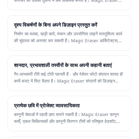
फर्नीचर को उसकी तुलना में कम आकर्षक बनाते हैं। Magic Eraser
फर्नीचर खुदरा विक्रेताओं, निर्माताओं और पुनर्विक्रेताओं को लिस्टिंग छवियां
बनाने में मदद करता है जिन पर खरीदार भरोसा करते हैं और क्लिक करते
हैं।
दृश्य विकर्षणों के बिना अपने डिज़ाइन प्रस्तुत करें
निर्माण का मलबा, खड़ी कारें, मचान और उपयोगिता लाइनें वास्तुशिल्प कार्य
की सुंदरता को अस्पष्ट कर सकती हैं। Magic Eraser आर्किटेक्ट्स,
फर्मों और विज़ुअलाइज़ेशन स्टूडियो को पोर्टफोलियो छवियां और क्लाइंट
प्रेजेंटेशन देने में मदद करता है जो पूरी तरह से डिज़ाइन पर ध्यान केंद्रित
करते हैं।
शानदार, प्रभावशाली तस्वीरों के साथ अपनी कहानी बताएं
गैर-लाभकारी टीमें कई टोपी पहनती हैं - और पेशेवर फोटो संपादन शायद ही
कभी बजट में फिट बैठता है। Magic Eraser संगठनों को डिज़ाइन
विशेषज्ञता या महंगे सॉफ़्टवेयर के बिना धन संचय, अभियान और सोशल
मीडिया के लिए आकर्षक दृश्य बनाने में मदद करता है।
प्रत्येक छवि में प्रोजेक्ट व्यावसायिकता
कानूनी सेवाओं में पहली छाप मायने रखती है। Magic Eraser कानून
फर्मों, एकल चिकित्सकों और कानूनी विपणन टीमों को परिष्कृत हेडशॉट,
कार्यालय फ़ोटो और विपणन सामग्री बनाने में मदद करता है जो विश्वास और
अधिकार व्यक्त करते हैं।