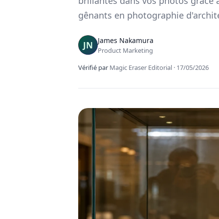
brillantes dans vos photos grâce à
gênants en photographie d'archit
James Nakamura
Product Marketing
Vérifié par
Magic Eraser Editorial
·
17/05/2026