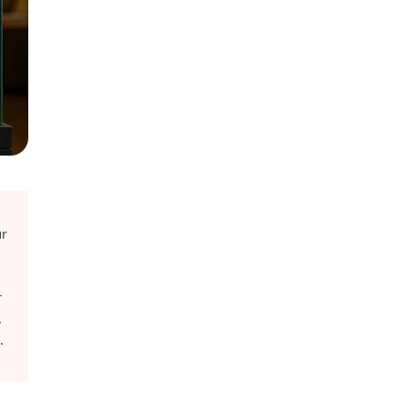
ur
r
,
.