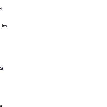
et
 les
es
it