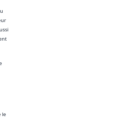
du
eur
ussi
ent
e
 le