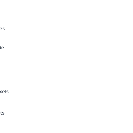
es
de
xels
ts