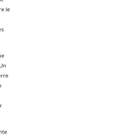
re le
es
ue
 Un
erre
e
r
nte