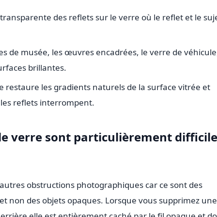
ansparente des reflets sur le verre où le reflet et le suj
rines de musée, les œuvres encadrées, le verre de véhicule,
rfaces brillantes.
 restaure les gradients naturels de la surface vitrée et
les reflets interrompent.
le verre sont particulièrement difficil
es autres obstructions photographiques car ce sont des
 et non des objets opaques. Lorsque vous supprimez une
 derrière elle est entièrement caché par le fil opaque et do