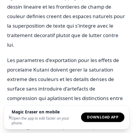
dessin lineaire et les frontieres de champ de
couleur definies creent des espaces naturels pour
la superposition de texte qui s'integre avec le
traitement decoratif plutot que de lutter contre
lui.
Les parametres d'exportation pour les effets de
porcelaine Kutani doivent gerer la saturation
extreme des couleurs et les details denses de
surface sans introduire d'artefacts de
compression qui aplatissent les distinctions entre
champs d'email. Le PNG preserve les relations
Magic Eraser on mobile
chromatiques exactes pour l'impression et
×
DOWNLOAD APP
Open the app to edit faster on your
phone.
l'archivage. Le WebP a qualite 90 ou plus