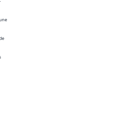
-
 une
 de
s