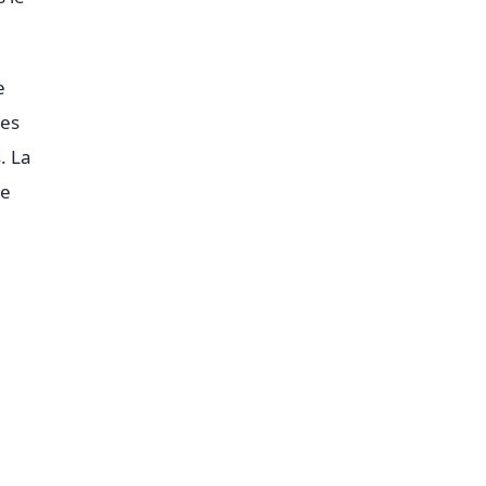
e
des
. La
de