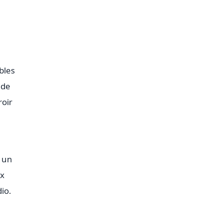
bles
 de
roir
u un
ux
io.