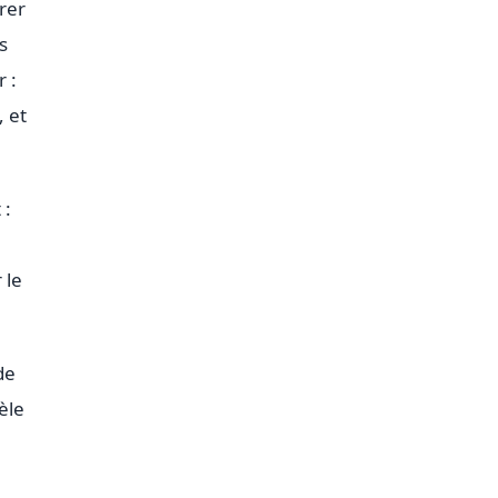
rer
s
 :
, et
 :
 le
de
èle