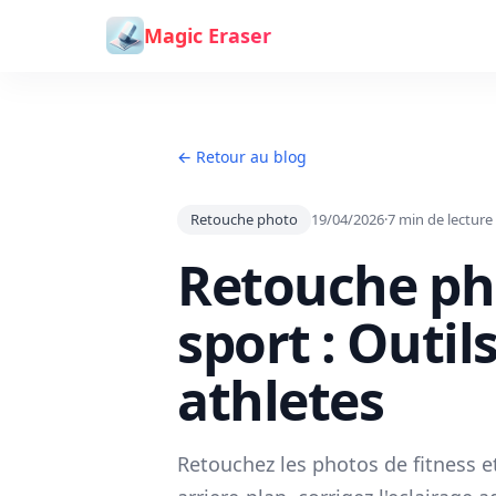
Aller au contenu
Magic Eraser
← Retour au blog
Retouche photo
19/04/2026
·
7
min de lecture
Retouche pho
sport : Outil
athletes
Retouchez les photos de fitness e