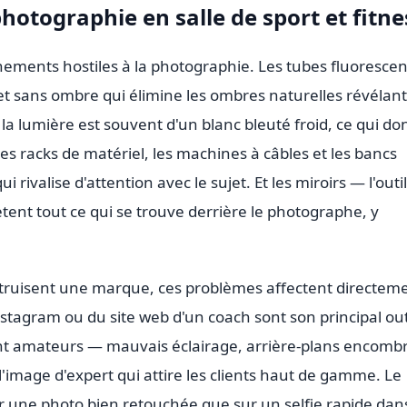
photographie en salle de sport et fitne
nements hostiles à la photographie. Les tubes fluorescen
et sans ombre qui élimine les ombres naturelles révélant
 la lumière est souvent d'un blanc bleuté froid, ce qui d
Les racks de matériel, les machines à câbles et les bancs
rivalise d'attention avec le sujet. Et les miroirs — l'outi
lètent tout ce qui se trouve derrière le photographe, y
struisent une marque, ces problèmes affectent directem
Instagram ou du site web d'un coach sont son principal out
nt amateurs — mauvais éclairage, arrière-plans encombr
'image d'expert qui attire les clients haut de gamme. Le
r une photo bien retouchée que sur un selfie rapide dans