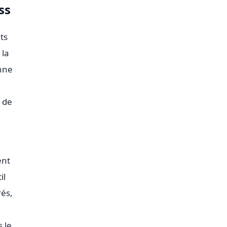
ss
ts
 la
onne
l de
ent
il
és,
 le