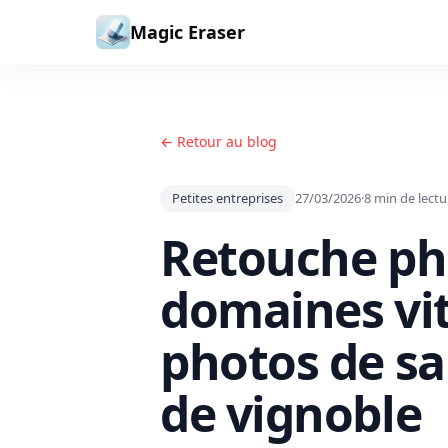
Aller au contenu
Magic Eraser
← Retour au blog
Petites entreprises
27/03/2026
·
8
min de lectu
Retouche ph
domaines vit
photos de sa
de vignoble