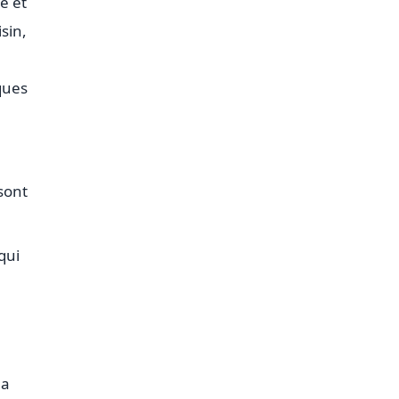
e et
sin,
ques
sont
qui
la