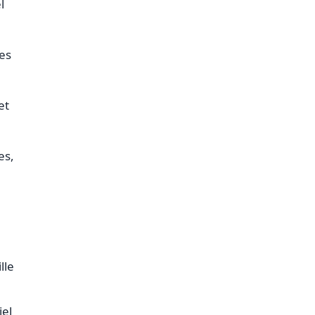
l
les
et
es,
lle
iel