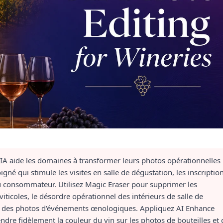
IA aide les domaines à transformer leurs photos opérationnelles
gné qui stimule les visites en salle de dégustation, les inscriptio
 au consommateur. Utilisez Magic Eraser pour supprimer les
iticoles, le désordre opérationnel des intérieurs de salle de
es des photos d'événements œnologiques. Appliquez AI Enhance
ndre fidèlement la couleur du vin sur les photos de bouteilles et 