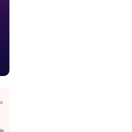
ns
de