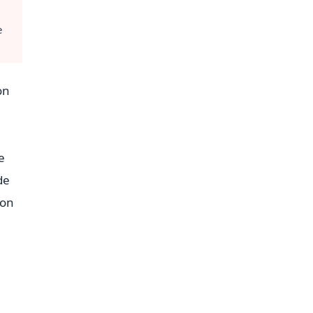
e
on
e
de
ion