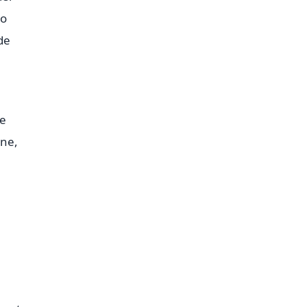
to
de
le
gne,