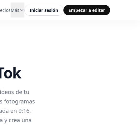
ecios
Más
Iniciar sesión
Empezar a editar
Tok
ídeos de tu
los fotogramas
ada en 9:16,
a y crea una