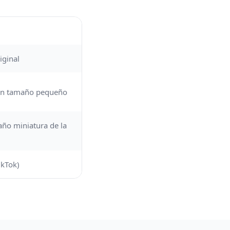
iginal
d en tamaño pequeño
maño miniatura de la
ikTok)