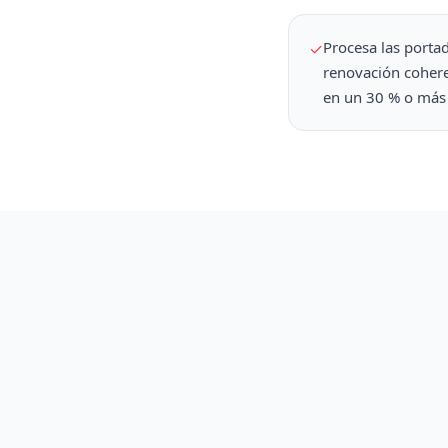
Procesa las portad
✓
renovación cohere
en un 30 % o más 