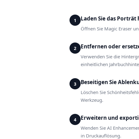
Laden Sie das Porträt
1
Öffnen Sie Magic Eraser un
Entfernen oder ersetz
2
Verwenden Sie die Hintergr
einheitlichen Jahrbuchhint
Beseitigen Sie Ablen
3
Löschen Sie Schönheitsfeh
Werkzeug.
Erweitern und export
4
Wenden Sie AI Enhancement 
in Druckauflösung.