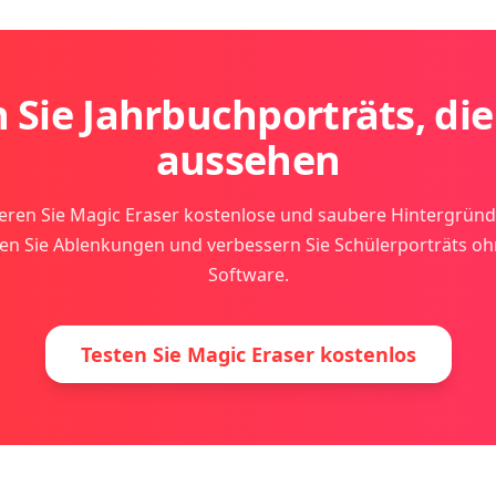
 Sie Jahrbuchporträts, di
aussehen
eren Sie Magic Eraser kostenlose und saubere Hintergründ
gen Sie Ablenkungen und verbessern Sie Schülerporträts oh
Software.
Testen Sie Magic Eraser kostenlos