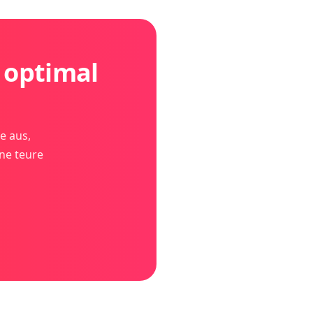
e optimal
e aus,
ne teure