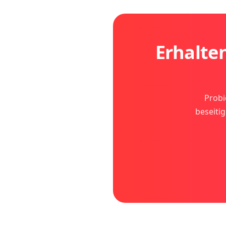
Erhalten
Probi
beseiti