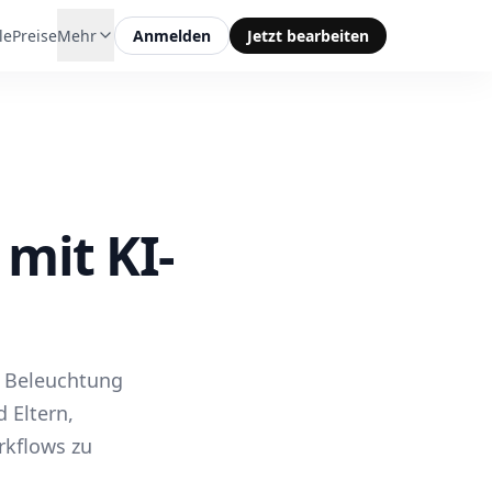
le
Preise
Mehr
Anmelden
Jetzt bearbeiten
mit KI-
e Beleuchtung
 Eltern,
rkflows zu