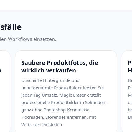
fälle
ealen Workflows einsetzen.
Saubere Produktfotos, die
P
n
wirklich verkaufen
H
Unscharfe Hintergründe und
B
unaufgeräumte Produktbilder kosten Sie
P
jeden Tag Umsatz. Magic Eraser erstellt
M
professionelle Produktbilder in Sekunden —
u
ganz ohne Photoshop-Kenntnisse.
b
Hochladen, Störendes entfernen, mit
Bl
Vertrauen einstellen.