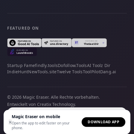
FEATURED ON
Startup Fame
findly.tools
Dofollow.Tools
AI Toolz Dir
IndieHunt
NewTools.site
Twelve Tools
ToolPilot
Dang.ai
© 2026 Magic Eraser. Alle Rechte vorbehalten.
Entwickelt von Creatix Technology.
Deutsch
Magic Eraser on mobile
×
DOWNLOAD APP
Open the app to edit faster on your
phone.