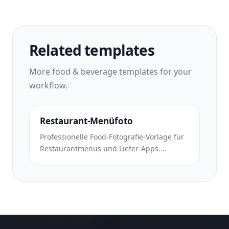
Related templates
More
food & beverage
templates for your
workflow.
Restaurant-Menüfoto
Professionelle Food-Fotografie-Vorlage für
Restaurantmenüs und Liefer-Apps.
Verbesserte Farbbrillanz, Dampfeffekte,
saubere Beschichtungsisolierung und
plattformoptimierte Exporte für DoorDash,
UberEats und Grubhub.