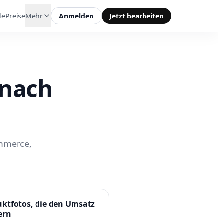
le
Preise
Mehr
Anmelden
Jetzt bearbeiten
 nach
ommerce,
ktfotos, die den Umsatz
ern