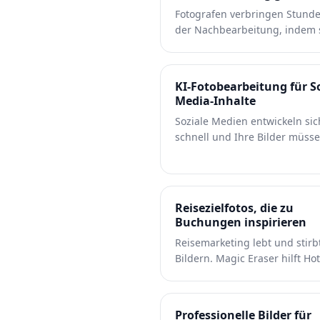
Fotografen verbringen Stunde
der Nachbearbeitung, indem 
Ablenkungen entfernen, Portr
retuschieren und Hintergrün
perfektionieren. Magic Eraser
KI-Fotobearbeitung für So
beschleunigt Ihren
Media-Inhalte
Bearbeitungsworkflow, sodass
Soziale Medien entwickeln sic
Ihren Kunden schneller und 
schnell und Ihre Bilder müss
Qualitätseinbußen ausgefeilt
mithalten. Magic Eraser hilft
Bilder liefern können.
YouTubern, Vermarktern und
Marken, Ablenkungen zu entf
Hintergründe auszutauschen
Reisezielfotos, die zu
Bilder aufzupolieren, damit j
Buchungen inspirieren
Beitrag in überfüllten Feeds a
Reisemarketing lebt und stirb
Instagram, TikTok und Twitter
Bildern. Magic Eraser hilft Hot
hervorsticht.
Reiseveranstaltern und
Reisezielvermarktern dabei,
Menschenmassen von
Professionelle Bilder für