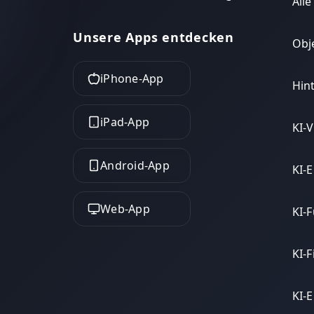
Alle
Unsere Apps entdecken
Obj
iPhone-App
Hin
iPad-App
KI-
Android-App
KI-
Web-App
KI-
KI-F
KI-E