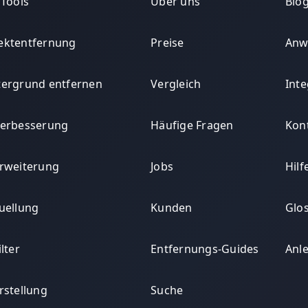
 Tools
Über uns
Blog
ektentfernung
Preise
Anw
tergrund entfernen
Vergleich
Int
Verbesserung
Häufige Fragen
Kon
Erweiterung
Jobs
Hil
Fuellung
Kunden
Glo
ilter
Entfernungs-Guides
Anl
rstellung
Suche