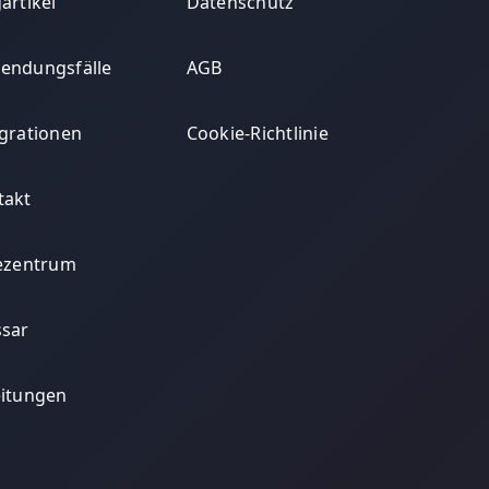
artikel
Datenschutz
endungsfälle
AGB
egrationen
Cookie-Richtlinie
takt
fezentrum
ssar
eitungen