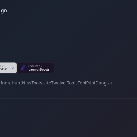
ign
r
IndieHunt
NewTools.site
Twelve Tools
ToolPilot
Dang.ai